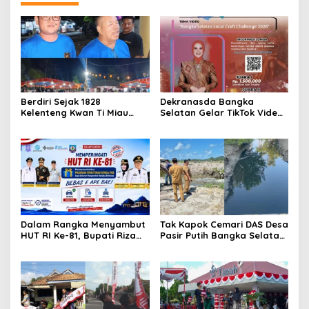
Berdiri Sejak 1828
Dekranasda Bangka
Kelenteng Kwan Ti Miau
Selatan Gelar TikTok Video
Kaposang Rayakan Hari
Competition 2026
Jadi, Acara Berlangsung
Meriah
Dalam Rangka Menyambut
Tak Kapok Cemari DAS Desa
HUT RI Ke-81, Bupati Riza
Pasir Putih Bangka Selatan,
Herdavid Ajak Masyarakat
Limbah Tambak Udang
Manfaatkan Program
diduga Jadi Biang Keladi
Pemutihan Pajak
Kendaraan Bermotor