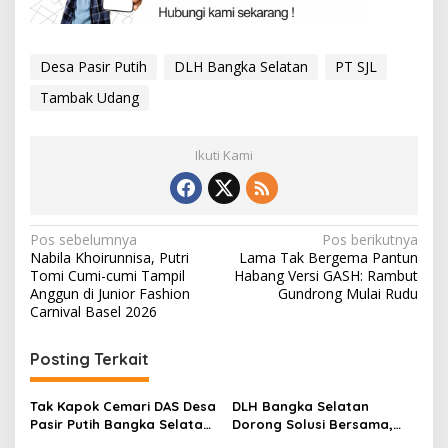
Desa Pasir Putih
DLH Bangka Selatan
PT SJL
Tambak Udang
Ikuti Kami
Navigasi
Pos sebelumnya
Pos berikutnya
Nabila Khoirunnisa, Putri
Lama Tak Bergema Pantun
pos
Tomi Cumi-cumi Tampil
Habang Versi GASH: Rambut
Anggun di Junior Fashion
Gundrong Mulai Rudu
Carnival Basel 2026
Posting Terkait
Tak Kapok Cemari DAS Desa
DLH Bangka Selatan
Pasir Putih Bangka Selatan,
Dorong Solusi Bersama,
Limbah Tambak Udang
Pengelola Tambak Udang