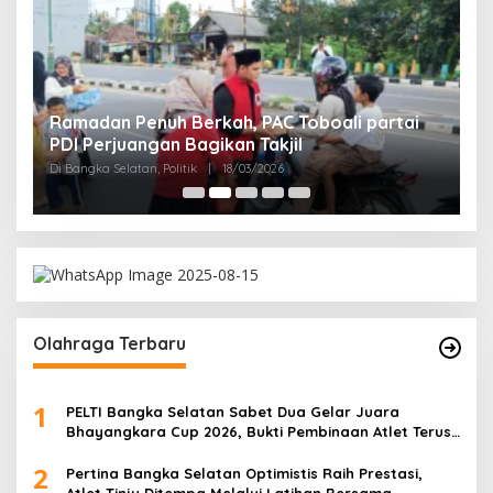
Ramadan Penuh Berkah, PAC Toboali partai
R
PDI Perjuangan Bagikan Takjil
A
Di Bangka Selatan, Politik
|
18/03/2026
Di
Olahraga Terbaru
1
PELTI Bangka Selatan Sabet Dua Gelar Juara
Bhayangkara Cup 2026, Bukti Pembinaan Atlet Terus
Berbuah Prestasi
2
Pertina Bangka Selatan Optimistis Raih Prestasi,
Atlet Tinju Ditempa Melalui Latihan Bersama