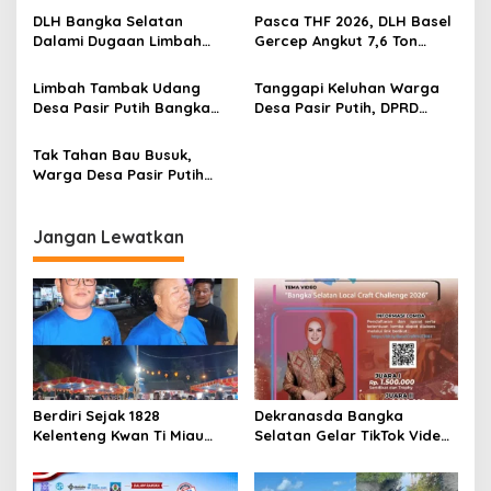
diduga Jadi Biang Keladi
Diminta Tambah Kolam IPAL
DLH Bangka Selatan
Pasca THF 2026, DLH Basel
Dalami Dugaan Limbah
Gercep Angkut 7,6 Ton
Tambak Udang Desa Pasir
Sampah, Bukti Festival
Putih Dialirkan Ke DAS
Dibanjiri Pengunjung dan
Limbah Tambak Udang
Tanggapi Keluhan Warga
UMKM Raup Omzet Besa
Desa Pasir Putih Bangka
Desa Pasir Putih, DPRD
Selatan Disebut-sebut
Basel Minta OPD Kumpulkan
Kembali Dibuang ke (DAS),
Perusahaan Tambak Udang
Tak Tahan Bau Busuk,
Nelayan Merugi
Warga Desa Pasir Putih
Soroti Dugaan
Pembuangan Limbah IPAL
Tambak Udang ke DAS
Jangan Lewatkan
Tanjung Krasak
Berdiri Sejak 1828
Dekranasda Bangka
Kelenteng Kwan Ti Miau
Selatan Gelar TikTok Video
Kaposang Rayakan Hari
Competition 2026
Jadi, Acara Berlangsung