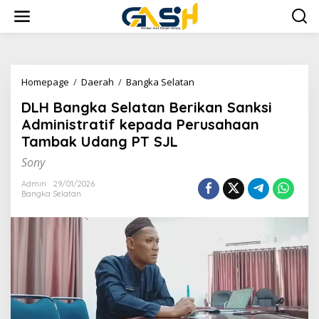
Lewati
ke
konten
DLH
Homepage
/
Daerah
/
Bangka Selatan
Bangka
DLH Bangka Selatan Berikan Sanksi
Selatan
Berikan
Administratif kepada Perusahaan
Sanksi
Tambak Udang PT SJL
Administratif
kepada
Sony
Perusahaan
Tambak
Admin
29/01/2026
Bangka Selatan
Udang
PT
SJL