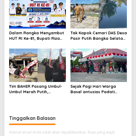
Meriah
Dalam Rangka Menyambut
Tak Kapok Cemari DAS Desa
HUT RI Ke-81, Bupati Riza
Pasir Putih Bangka Selatan,
Herdavid Ajak Masyarakat
Limbah Tambak Udang
Manfaatkan Program
diduga Jadi Biang Keladi
Pemutihan Pajak
Kendaraan Bermotor
Tim BAHER Pasang Umbul-
Sejak Pagi Hari Warga
Umbul Merah Putih,
Basel antusias Padati
Kobarkan Semangat
Kantor Wasprod, Bulan
Kemerdekaan RI ke-81
Bakti HUT ke-50 PT TIMAH
Hadirkan Layanan
Kesehatan Gratis Hingga
Tinggalkan Balasan
Khitanan Massal
Alamat email Anda tidak akan dipublikasikan.
Ruas yang wajib