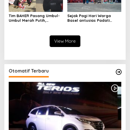
Tim BAHER Pasang Umbul-
Sejak Pagi Hari Warga
Umbul Merah Putih,
Basel antusias Padati
Kobarkan Semangat
Kantor Wasprod, Bulan
Kemerdekaan RI ke-81
Bakti HUT ke-50 PT TIMAH
Hadirkan Layanan
Kesehatan Gratis Hingga
View More
Khitanan Massal
Otomatif Terbaru