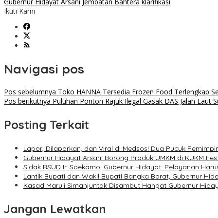
Gubernur Hidayat Arsani
Jembatan Bahtera
klarifikasi
Ikuti Kami
Navigasi pos
Pos sebelumnya
Toko HANNA Tersedia Frozen Food Terlengkap Seg
Pos berikutnya
Puluhan Ponton Rajuk Ilegal Gasak DAS Jalan Laut S
Posting Terkait
Lapor, Dilaporkan, dan Viral di Medsos! Dua Pucuk Pemimpin
Gubernur Hidayat Arsani Borong Produk UMKM di KUKM Fes
Sidak RSUD Ir. Soekarno, Gubernur Hidayat: Pelayanan Haru
Lantik Bupati dan Wakil Bupati Bangka Barat, Gubernur Hi
Kasad Maruli Simanjuntak Disambut Hangat Gubernur Hiday
Jangan Lewatkan