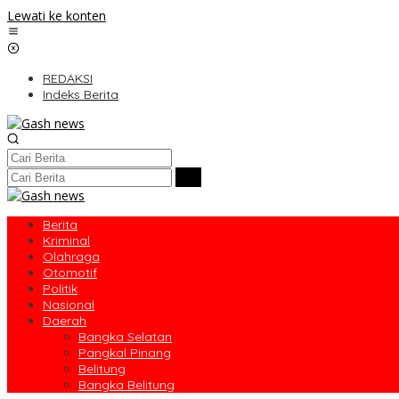
Lewati ke konten
REDAKSI
Indeks Berita
Berita
Kriminal
Olahraga
Otomotif
Politik
Nasional
Daerah
Bangka Selatan
Pangkal Pinang
Belitung
Bangka Belitung