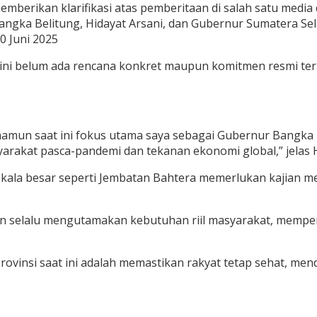
mberikan klarifikasi atas pemberitaan di salah satu medi
gka Belitung, Hidayat Arsani, dan Gubernur Sumatera Sela
0 Juni 2025
 ini belum ada rencana konkret maupun komitmen resmi t
namun saat ini fokus utama saya sebagai Gubernur Bangka
arakat pasca-pandemi dan tekanan ekonomi global,” jelas H
 besar seperti Jembatan Bahtera memerlukan kajian mendal
an selalu mengutamakan kebutuhan riil masyarakat, mempe
ovinsi saat ini adalah memastikan rakyat tetap sehat, m