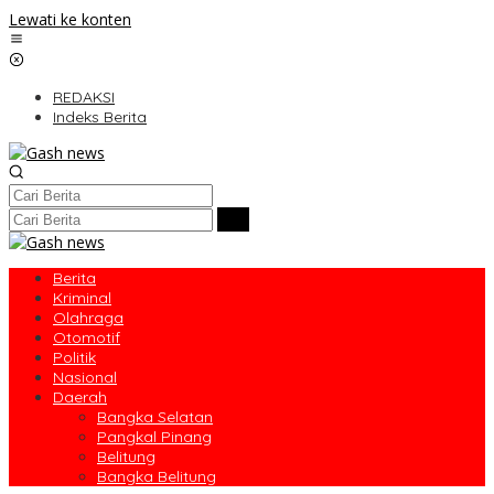
Lewati ke konten
REDAKSI
Indeks Berita
Berita
Kriminal
Olahraga
Otomotif
Politik
Nasional
Daerah
Bangka Selatan
Pangkal Pinang
Belitung
Bangka Belitung