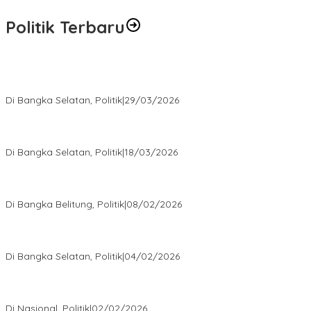
Politik Terbaru
Terpilih di Musda VI, Rina Tarol Bawa Misi Besar Bangkitkan
Golkar Bangka Selatan
Di Bangka Selatan, Politik
|
29/03/2026
Ramadan Penuh Berkah, PAC Toboali partai PDI Perjuangan
Bagikan Takjil
Di Bangka Selatan, Politik
|
18/03/2026
Rudianto Tjen Dorong Seluruh Struktur Partai Aktif Turun ke
Rakyat
Di Bangka Belitung, Politik
|
08/02/2026
Nursito Tancap Gas Siap Pimpin KNPI Bangka Selatan: Pemuda
Bukan Penonton
Di Bangka Selatan, Politik
|
04/02/2026
Matoridi Tegaskan Polri Pilar Strategis Bangsa Wacana di
Bawah Kementerian Dinilai Salah Arah
Di Nasional, Politik
|
02/02/2026