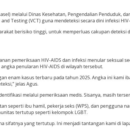
sel) melalui Dinas Kesehatan, Pengendalian Penduduk, d
and Testing (VCT) guna mendeteksi secara dini infeksi HIV
rakat berisiko tinggi, untuk memperluas cakupan deteksi
anan pemeriksaan HIV-AIDS dan infeksi menular seksual sec
gka penularan HIV-AIDS di wilayah tersebut.
dengan enam kasus terbaru pada tahun 2025. Angka ini kami
ksi,” jelas Agus.
entifikasi melalui pemeriksaan medis. Sisanya, masih terse
n seperti ibu hamil, pekerja seks (WPS), dan pengguna na
nitas tertutup seperti kelompok LGBT.
na sifatnya yang tertutup. Ini menjadi tantangan kami di 