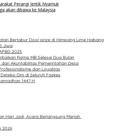
rakat Perangi Jentik Nyamuk
uga akan dibawa ke Malaysia
atan Bertabur Door prize di Himpang Lime Habang
5 Jiwa
 APBD 2025
erbaikan Ramp MB Selesai Dua Bulan
 dan Akuntabilitas Pemerintahan Desa
rofesionalisme dan Loyalitas
teksi Dini di Seluruh Faskes
Ramadhan 1447 H
an Hari Jadi, Acara Berlangsung Meriah
n 2026