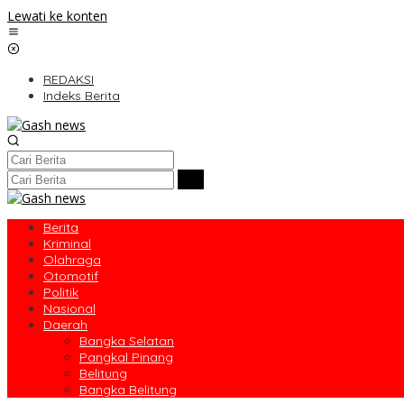
Lewati ke konten
REDAKSI
Indeks Berita
Berita
Kriminal
Olahraga
Otomotif
Politik
Nasional
Daerah
Bangka Selatan
Pangkal Pinang
Belitung
Bangka Belitung