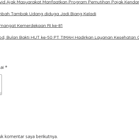
avid Ajak Masyarakat Manfaatkan Program Pemutihan Pajak Kenda
imbah Tambak Udang diduga Jadi Biang Keladi
mangat Kemerdekaan RI ke-81
od, Bulan Bakti HUT ke-50 PT TIMAH Hadirkan Layanan Kesehatan G
dai
*
uk komentar saya berikutnya.