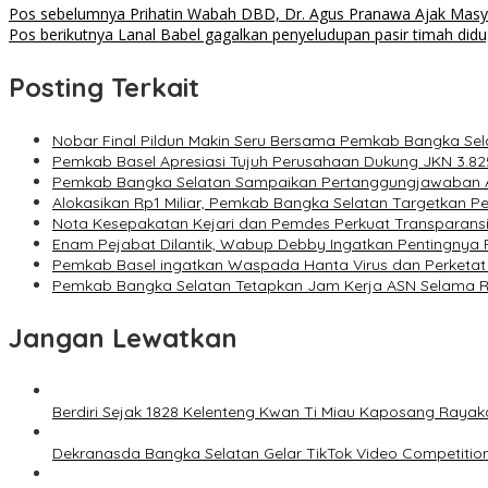
Pos sebelumnya
Prihatin Wabah DBD, Dr. Agus Pranawa Ajak Masya
Pos berikutnya
Lanal Babel gagalkan penyeludupan pasir timah did
Posting Terkait
Nobar Final Pildun Makin Seru Bersama Pemkab Bangka Sel
Pemkab Basel Apresiasi Tujuh Perusahaan Dukung JKN 3.82
Pemkab Bangka Selatan Sampaikan Pertanggungjawaban
Alokasikan Rp1 Miliar, Pemkab Bangka Selatan Targetkan P
Nota Kesepakatan Kejari dan Pemdes Perkuat Transparansi
Enam Pejabat Dilantik, Wabup Debby Ingatkan Pentingnya P
Pemkab Basel ingatkan Waspada Hanta Virus dan Perketat De
Pemkab Bangka Selatan Tetapkan Jam Kerja ASN Selama 
Jangan Lewatkan
Berdiri Sejak 1828 Kelenteng Kwan Ti Miau Kaposang Rayak
Dekranasda Bangka Selatan Gelar TikTok Video Competitio