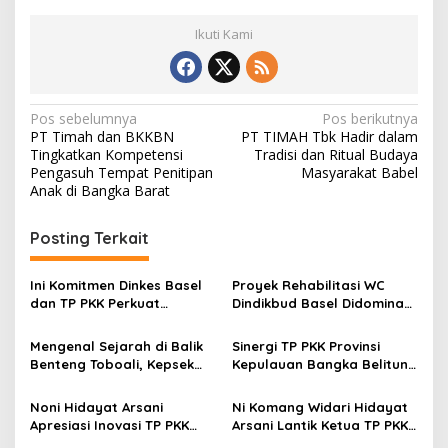
Ikuti Kami
Navigasi
Pos sebelumnya
Pos berikutnya
PT Timah dan BKKBN
PT TIMAH Tbk Hadir dalam
pos
Tingkatkan Kompetensi
Tradisi dan Ritual Budaya
Pengasuh Tempat Penitipan
Masyarakat Babel
Anak di Bangka Barat
Posting Terkait
Ini Komitmen Dinkes Basel
Proyek Rehabilitasi WC
dan TP PKK Perkuat
Dindikbud Basel Didominasi
Integrasi Posyandu
Perusahaan Luar Telan Nilai
Hampir Rp100 Juta
Mengenal Sejarah di Balik
Sinergi TP PKK Provinsi
Benteng Toboali, Kepsek
Kepulauan Bangka Belitung
SDN 15 Rosmala Ajak Siswa
dan TP PKK Basel bersama
Belajar di Situs Cagar
Lintas Sektor OPD dalam
Noni Hidayat Arsani
Ni Komang Widari Hidayat
Budaya Nasional
Khitanan Massal, Bakti
Apresiasi Inovasi TP PKK
Arsani Lantik Ketua TP PKK,
Sosial, dan Donor Darah
Bukit Besar
Ketua Pembina Posyandu,