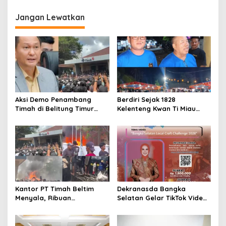
pada Peringatan HKG PKK
Ketua Pokja Bunda PAUD,
ke-53
dan Ketua Dekranasda
Jangan Lewatkan
Basel
Aksi Demo Penambang
Berdiri Sejak 1828
Timah di Belitung Timur
Kelenteng Kwan Ti Miau
Menggema, Ketua Komisi
Kaposang Rayakan Hari
XII DPR Bambang Patijaya
Jadi, Acara Berlangsung
Dorong Perpres Segera
Meriah
Diterbitkan
Kantor PT Timah Beltim
Dekranasda Bangka
Menyala, Ribuan
Selatan Gelar TikTok Video
Penambang Murka,
Competition 2026
Pemerintah Jangan Tutup
Mata