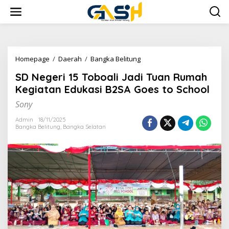
Lewati
ke
konten
SD
Homepage
/
Daerah
/
Bangka Belitung
Negeri
SD Negeri 15 Toboali Jadi Tuan Rumah
15
Toboali
Kegiatan Edukasi B2SA Goes to School
Jadi
Sony
Tuan
Rumah
Admin
18/11/2025
Kegiatan
Bangka Belitung
,
Bangka Selatan
Edukasi
B2SA
Goes
to
School