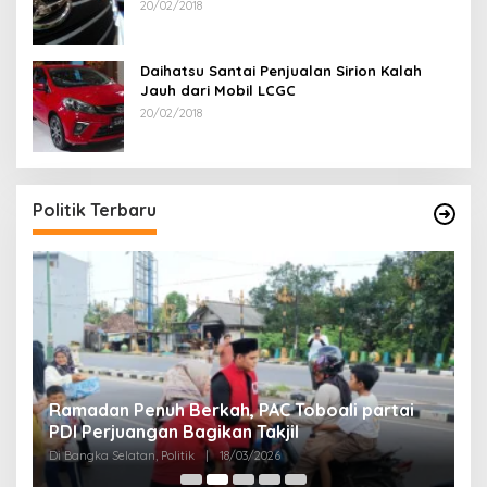
20/02/2018
Daihatsu Santai Penjualan Sirion Kalah
Jauh dari Mobil LCGC
20/02/2018
R
A
Di
Politik Terbaru
Ramadan Penuh Berkah, PAC Toboali partai
PDI Perjuangan Bagikan Takjil
Di Bangka Selatan, Politik
|
18/03/2026