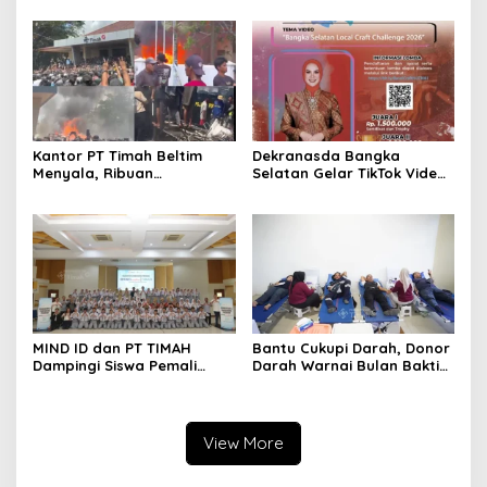
XII DPR Bambang Patijaya
Jadi, Acara Berlangsung
Dorong Perpres Segera
Meriah
Diterbitkan
Kantor PT Timah Beltim
Dekranasda Bangka
Menyala, Ribuan
Selatan Gelar TikTok Video
Penambang Murka,
Competition 2026
Pemerintah Jangan Tutup
Mata
MIND ID dan PT TIMAH
Bantu Cukupi Darah, Donor
Dampingi Siswa Pemali
Darah Warnai Bulan Bakti
Kejar Kampus Impian
HUT ke-50 PT TIMAH di
Bangka Tengah
View More