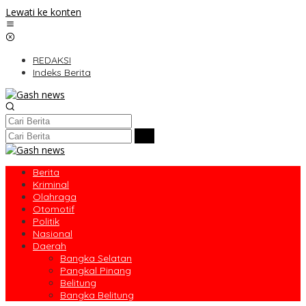
Lewati ke konten
REDAKSI
Indeks Berita
Berita
Kriminal
Olahraga
Otomotif
Politik
Nasional
Daerah
Bangka Selatan
Pangkal Pinang
Belitung
Bangka Belitung