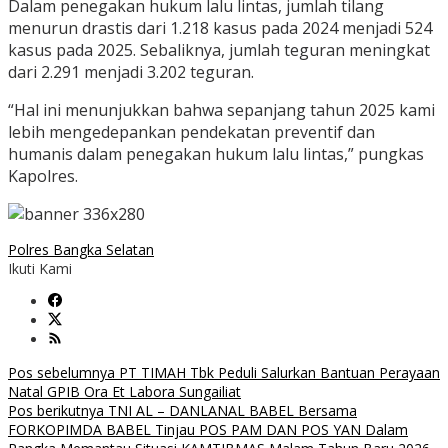
Dalam penegakan hukum lalu lintas, jumlah tilang
menurun drastis dari 1.218 kasus pada 2024 menjadi 524
kasus pada 2025. Sebaliknya, jumlah teguran meningkat
dari 2.291 menjadi 3.202 teguran.
“Hal ini menunjukkan bahwa sepanjang tahun 2025 kami
lebih mengedepankan pendekatan preventif dan
humanis dalam penegakan hukum lalu lintas,” pungkas
Kapolres.
Polres Bangka Selatan
Ikuti Kami
Navigasi
Pos sebelumnya
PT TIMAH Tbk Peduli Salurkan Bantuan Perayaan
Natal GPIB Ora Et Labora Sungailiat
pos
Pos berikutnya
TNI AL – DANLANAL BABEL Bersama
FORKOPIMDA BABEL Tinjau POS PAM DAN POS YAN Dalam