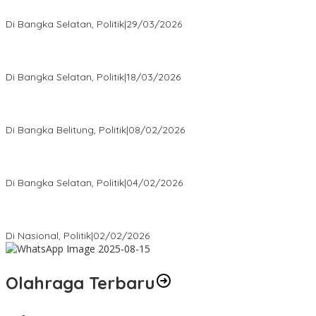
Golkar Bangka Selatan
Di Bangka Selatan, Politik
|
29/03/2026
Ramadan Penuh Berkah, PAC Toboali partai PDI Perjuangan
Bagikan Takjil
Di Bangka Selatan, Politik
|
18/03/2026
Rudianto Tjen Dorong Seluruh Struktur Partai Aktif Turun ke
Rakyat
Di Bangka Belitung, Politik
|
08/02/2026
Nursito Tancap Gas Siap Pimpin KNPI Bangka Selatan: Pemuda
Bukan Penonton
Di Bangka Selatan, Politik
|
04/02/2026
Matoridi Tegaskan Polri Pilar Strategis Bangsa Wacana di
Bawah Kementerian Dinilai Salah Arah
Di Nasional, Politik
|
02/02/2026
Olahraga Terbaru