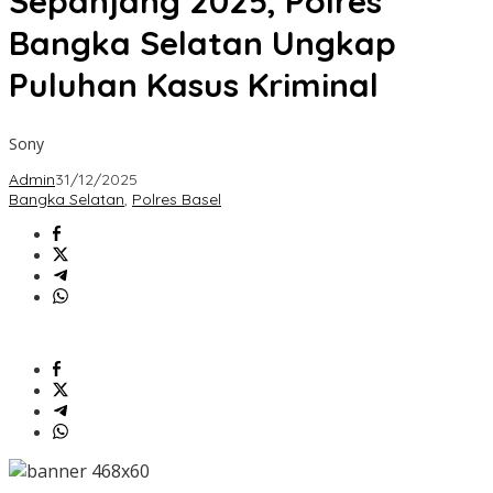
Sepanjang 2025, Polres
Bangka
Selatan
Bangka Selatan Ungkap
Ungkap
Puluhan
Puluhan Kasus Kriminal
Kasus
Kriminal
Sony
Admin
31/12/2025
Bangka Selatan
,
Polres Basel