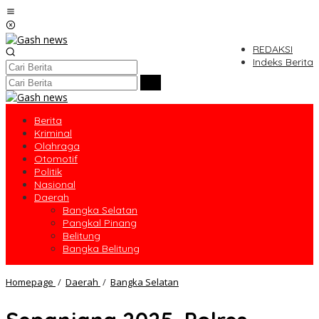
Lewati
ke
konten
REDAKSI
Indeks Berita
Berita
Kriminal
Olahraga
Otomotif
Politik
Nasional
Daerah
Bangka Selatan
Pangkal Pinang
Belitung
Bangka Belitung
Sepanjang
Homepage
/
Daerah
/
Bangka Selatan
2025,
Polres