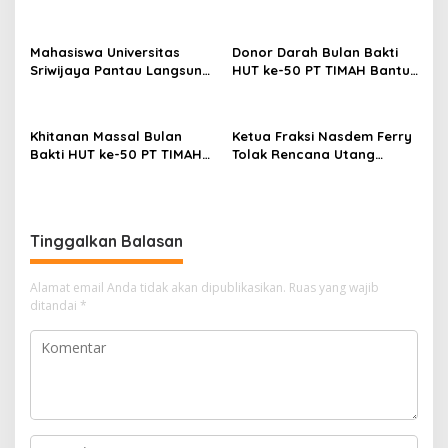
Kejar Kampus Impian
HUT ke-50 PT TIMAH di
Bangka Tengah
Mahasiswa Universitas
Donor Darah Bulan Bakti
Sriwijaya Pantau Langsung
HUT ke-50 PT TIMAH Bantu
Proses Penambangan
Jaga Stok PMI Bangka
Timah di PT TIMAH
Barat
Khitanan Massal Bulan
Ketua Fraksi Nasdem Ferry
Bakti HUT ke-50 PT TIMAH
Tolak Rencana Utang
Disambut Antusias Warga
Pemprov Babel Rp293 Miliar
Bangka Barat
di Tengah Efisiensi
Tinggalkan Balasan
Alamat email Anda tidak akan dipublikasikan.
Ruas yang wajib
ditandai
*