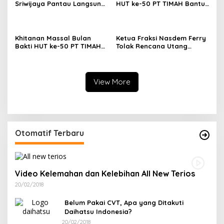
Sriwijaya Pantau Langsung
HUT ke-50 PT TIMAH Bantu
Proses Penambangan
Jaga Stok PMI Bangka
Timah di PT TIMAH
Barat
Khitanan Massal Bulan
Ketua Fraksi Nasdem Ferry
Bakti HUT ke-50 PT TIMAH
Tolak Rencana Utang
Disambut Antusias Warga
Pemprov Babel Rp293 Miliar
Bangka Barat
di Tengah Efisiensi
View More
Otomatif Terbaru
Video Kelemahan dan Kelebihan All New Terios
20/02/2018
Belum Pakai CVT, Apa yang Ditakuti
Daihatsu Indonesia?
20/02/2018