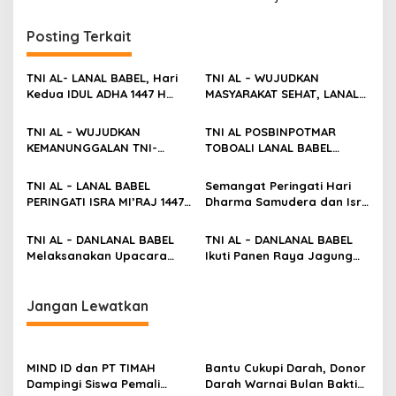
Posting Terkait
TNI AL- LANAL BABEL, Hari
TNI AL – WUJUDKAN
Kedua IDUL ADHA 1447 H
MASYARAKAT SEHAT, LANAL
Salurkan Daging Qurban
BABEL GELAR BHAKTI
Secara Serentak Lewat
KESEHATAN DAN BAKSOS
TNI AL – WUJUDKAN
TNI AL POSBINPOTMAR
POSAL dan POSBINPOTMAR
DALAM RANGKA LATHANTAI
KEMANUNGGALAN TNI-
TOBOALI LANAL BABEL
2026
RAKYAT, LANAL BABEL
Membantu Kapal Layar
DAMPINGI TIM WAS/EV
Asing Yang Mengalami
TNI AL – LANAL BABEL
Semangat Peringati Hari
MABESAD TINJAU LOKASI
Kerusakan Mesin
PERINGATI ISRA MI’RAJ 1447
Dharma Samudera dan Isra
TMMD KE-127 DI PULAU
H/2026 M
Mi’raj, TNI AL Lanal Babel
LEPAR.
bersama Pemkab Basel
TNI AL – DANLANAL BABEL
TNI AL – DANLANAL BABEL
Hadir di Tengah
Melaksanakan Upacara
Ikuti Panen Raya Jagung
Masyarakat
Hari DHARMA SAMUDRA TH
Serentak KUARTAL IV POLDA
2026 Bersama GUBERNUR
KEP BABEL
Kepulauan Bangka Belitung
Jangan Lewatkan
MIND ID dan PT TIMAH
Bantu Cukupi Darah, Donor
Dampingi Siswa Pemali
Darah Warnai Bulan Bakti