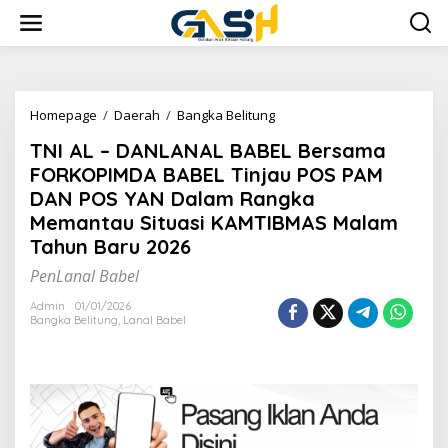
Lewati
ke
konten
TNI
Homepage
/
Daerah
/
Bangka Belitung
AL
TNI AL – DANLANAL BABEL Bersama
-
DANLANAL
FORKOPIMDA BABEL Tinjau POS PAM
BABEL
DAN POS YAN Dalam Rangka
Bersama
Memantau Situasi KAMTIBMAS Malam
FORKOPIMDA
BABEL
Tahun Baru 2026
Tinjau
PenLanal Babel
POS
PAM
Admin
01/01/2026
DAN
Bangka Belitung
,
Lanal Babel
POS
YAN
Dalam
Rangka
Memantau
Situasi
KAMTIBMAS