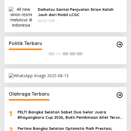
Daihatsu Santai Penjualan Sirion Kalah
Jauh dari Mobil LCGC
20/02/2018
Ramadan Penuh Berkah, PAC Toboali partai
R
PDI Perjuangan Bagikan Takjil
A
Di Bangka Selatan, Politik
|
18/03/2026
Di
Politik Terbaru
Olahraga Terbaru
1
PELTI Bangka Selatan Sabet Dua Gelar Juara
Bhayangkara Cup 2026, Bukti Pembinaan Atlet Terus
Berbuah Prestasi
2
Pertina Bangka Selatan Optimistis Raih Prestasi,