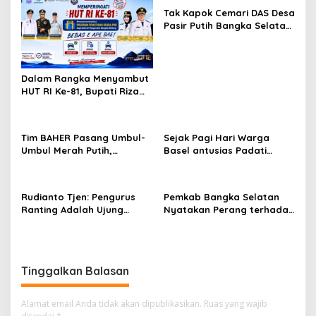
Tak Kapok Cemari DAS Desa
Pasir Putih Bangka Selatan,
Limbah Tambak Udang
diduga Jadi Biang Keladi
Dalam Rangka Menyambut
HUT RI Ke-81, Bupati Riza
Herdavid Ajak Masyarakat
Manfaatkan Program
Pemutihan Pajak
Tim BAHER Pasang Umbul-
Sejak Pagi Hari Warga
Kendaraan Bermotor
Umbul Merah Putih,
Basel antusias Padati
Kobarkan Semangat
Kantor Wasprod, Bulan
Kemerdekaan RI ke-81
Bakti HUT ke-50 PT TIMAH
Hadirkan Layanan
Rudianto Tjen: Pengurus
Pemkab Bangka Selatan
Kesehatan Gratis Hingga
Ranting Adalah Ujung
Nyatakan Perang terhadap
Khitanan Massal
Tombak PDI Perjuangan
Fenomena Maraknya
Mendengar Suara Rakyat
Lesbian, Gay, Biseksual,
dan Transgender
Tinggalkan Balasan
Alamat email Anda tidak akan dipublikasikan.
Ruas yang wajib