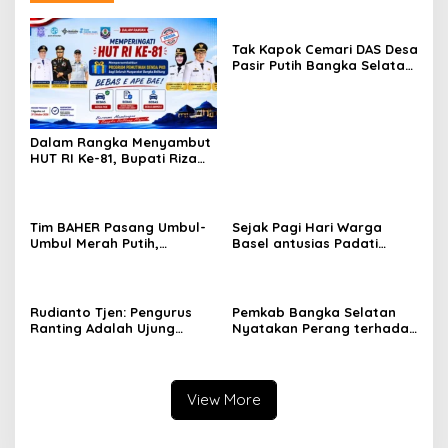
Tak Kapok Cemari DAS Desa
Pasir Putih Bangka Selatan,
Limbah Tambak Udang
diduga Jadi Biang Keladi
Dalam Rangka Menyambut
HUT RI Ke-81, Bupati Riza
Herdavid Ajak Masyarakat
Manfaatkan Program
Pemutihan Pajak
Kendaraan Bermotor
Tim BAHER Pasang Umbul-
Sejak Pagi Hari Warga
Umbul Merah Putih,
Basel antusias Padati
Kobarkan Semangat
Kantor Wasprod, Bulan
Kemerdekaan RI ke-81
Bakti HUT ke-50 PT TIMAH
Hadirkan Layanan
Kesehatan Gratis Hingga
Rudianto Tjen: Pengurus
Pemkab Bangka Selatan
Khitanan Massal
Ranting Adalah Ujung
Nyatakan Perang terhadap
Tombak PDI Perjuangan
Fenomena Maraknya
Mendengar Suara Rakyat
Lesbian, Gay, Biseksual,
dan Transgender
View More