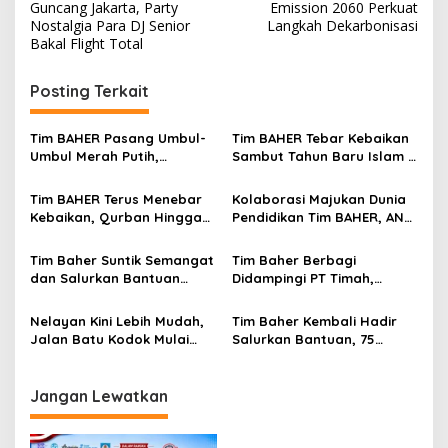
pos
Guncang Jakarta, Party
Emission 2060 Perkuat
Nostalgia Para DJ Senior
Langkah Dekarbonisasi
Bakal Flight Total
Posting Terkait
Tim BAHER Pasang Umbul-
Tim BAHER Tebar Kebaikan
Umbul Merah Putih,
Sambut Tahun Baru Islam 1
Kobarkan Semangat
Muharam 1448 H
Kemerdekaan RI ke-81
Tim BAHER Terus Menebar
Kolaborasi Majukan Dunia
Kebaikan, Qurban Hingga
Pendidikan Tim BAHER, ANC,
Santunan Jadi Bukti
UT Salut Toboali dan PT
Kepedulian untuk
TIMAH Cetak Prestasi
Tim Baher Suntik Semangat
Tim Baher Berbagi
Masyarakat
Membanggakan
dan Salurkan Bantuan
Didampingi PT Timah,
untuk Pramuka Basel
Kembali Sentuh Lansia
Menuju Jamnas 2026
Sakit Menahun di Pesisir
Nelayan Kini Lebih Mudah,
Tim Baher Kembali Hadir
Toboali
Jalan Batu Kodok Mulai
Salurkan Bantuan, 75
Dibenahi Bersama Tim
Nelayan Pesisir Tanjung
BAHER
Ketapang
Jangan Lewatkan