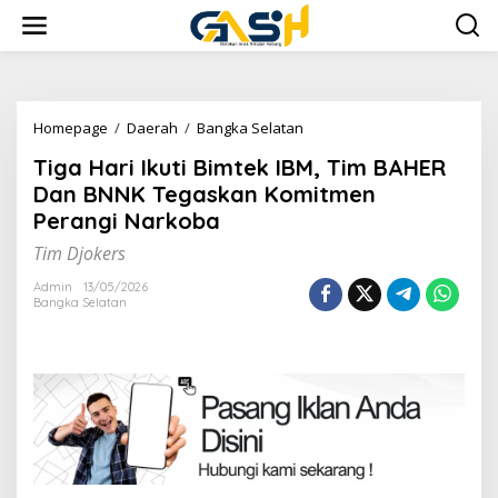
Lewati
ke
konten
Tiga
Homepage
/
Daerah
/
Bangka Selatan
Hari
Tiga Hari Ikuti Bimtek IBM, Tim BAHER
Ikuti
Bimtek
Dan BNNK Tegaskan Komitmen
IBM,
Perangi Narkoba
Tim
BAHER
Tim Djokers
Dan
BNNK
Admin
13/05/2026
Bangka Selatan
Tegaskan
Komitmen
Perangi
Narkoba