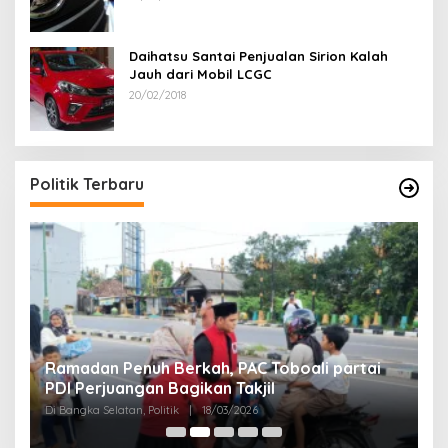
Daihatsu Santai Penjualan Sirion Kalah
Jauh dari Mobil LCGC
20/02/2018
Politik Terbaru
Ramadan Penuh Berkah, PAC Toboali partai
R
PDI Perjuangan Bagikan Takjil
A
Di Bangka Selatan, Politik
|
18/03/2026
Di