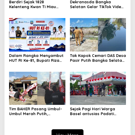
Berdiri Sejak 1828
Dekranasda Bangka
Kelenteng Kwan Ti Miau
Selatan Gelar TikTok Video
Kaposang Rayakan Hari
Competition 2026
Jadi, Acara Berlangsung
Meriah
Dalam Rangka Menyambut
Tak Kapok Cemari DAS Desa
HUT RI Ke-81, Bupati Riza
Pasir Putih Bangka Selatan,
Herdavid Ajak Masyarakat
Limbah Tambak Udang
Manfaatkan Program
diduga Jadi Biang Keladi
Pemutihan Pajak
Kendaraan Bermotor
Tim BAHER Pasang Umbul-
Sejak Pagi Hari Warga
Umbul Merah Putih,
Basel antusias Padati
Kobarkan Semangat
Kantor Wasprod, Bulan
Kemerdekaan RI ke-81
Bakti HUT ke-50 PT TIMAH
Hadirkan Layanan
Kesehatan Gratis Hingga