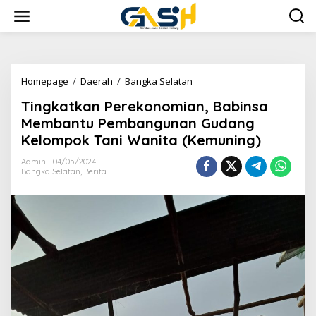
Lewati
ke
konten
Tingkatkan
Homepage
/
Daerah
/
Bangka Selatan
Perekonomian,
Tingkatkan Perekonomian, Babinsa
Babinsa
Membantu
Membantu Pembangunan Gudang
Pembangunan
Kelompok Tani Wanita (Kemuning)
Gudang
Kelompok
Admin
04/05/2024
Tani
Bangka Selatan
,
Berita
Wanita
(Kemuning)