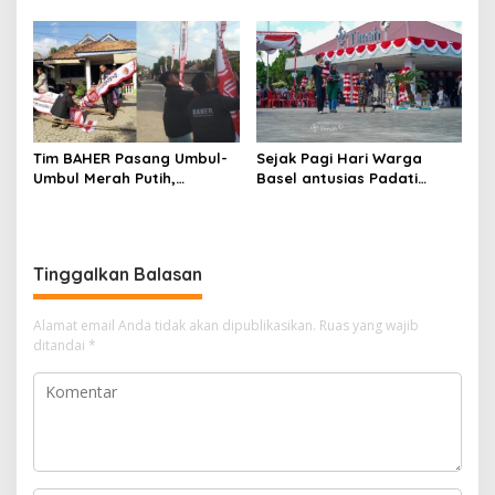
Herdavid Ajak Masyarakat
Limbah Tambak Udang
Manfaatkan Program
diduga Jadi Biang Keladi
Pemutihan Pajak
Kendaraan Bermotor
Tim BAHER Pasang Umbul-
Sejak Pagi Hari Warga
Umbul Merah Putih,
Basel antusias Padati
Kobarkan Semangat
Kantor Wasprod, Bulan
Kemerdekaan RI ke-81
Bakti HUT ke-50 PT TIMAH
Hadirkan Layanan
Kesehatan Gratis Hingga
Tinggalkan Balasan
Khitanan Massal
Alamat email Anda tidak akan dipublikasikan.
Ruas yang wajib
ditandai
*