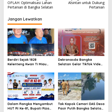
OPLAH: Optimalisasi Lahan
Alsintan untuk Dukung
Pertanian di Bangka Selatan
Pertanian
Jangan Lewatkan
Berdiri Sejak 1828
Dekranasda Bangka
Kelenteng Kwan Ti Miau
Selatan Gelar TikTok Video
Kaposang Rayakan Hari
Competition 2026
Jadi, Acara Berlangsung
Meriah
Dalam Rangka Menyambut
Tak Kapok Cemari DAS Desa
HUT RI Ke-81, Bupati Riza
Pasir Putih Bangka Selatan,