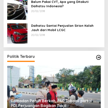
Belum Pakai CVT, Apa yang Ditakuti
Daihatsu Indonesia?
20/02/2018
Daihatsu Santai Penjualan Sirion Kalah
Jauh dari Mobil LCGC
20/02/2018
Politik Terbaru
Ramadan Penuh Berkah, PAC Toboali partai
R
PDI Perjuangan Bagikan Takjil
A