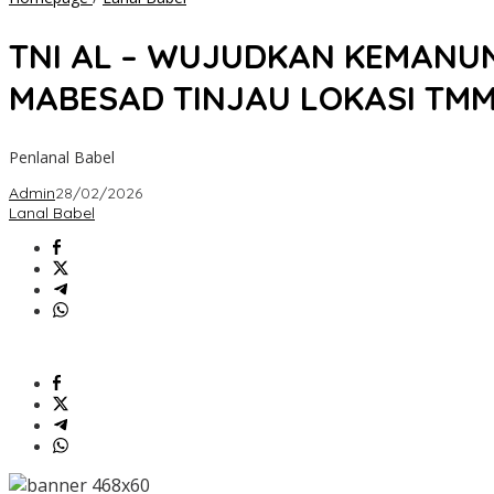
AL
-
TNI AL – WUJUDKAN KEMANUN
WUJUDKAN
KEMANUNGGALAN
MABESAD TINJAU LOKASI TMMD
TNI-
RAKYAT,
LANAL
Penlanal Babel
BABEL
DAMPINGI
Admin
28/02/2026
TIM
Lanal Babel
WAS/EV
MABESAD
TINJAU
LOKASI
TMMD
KE-
127
DI
PULAU
LEPAR.