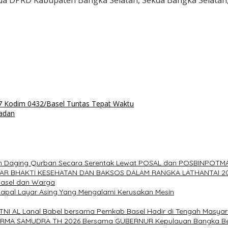
etua DPRD Kabupaten Bangka Selatan, Sekda Bangka Selatan,
7 Kodim 0432/Basel Tuntas Tepat Waktu
adan
rkan Daging Qurban Secara Serentak Lewat POSAL dan POSBINPOTM
LAR BHAKTI KESEHATAN DAN BAKSOS DALAM RANGKA LATHANTAI 2
Basel dan Warga
al Layar Asing Yang Mengalami Kerusakan Mesin
 TNI AL Lanal Babel bersama Pemkab Basel Hadir di Tengah Masya
HARMA SAMUDRA TH 2026 Bersama GUBERNUR Kepulauan Bangka Be