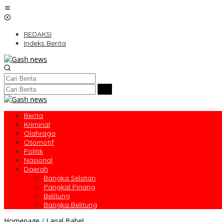
Lewati
ke
konten
REDAKSI
Indeks Berita
Berita
Kriminal
Olahraga
Otomotif
Politik
Nasional
Daerah
Bangka Selatan
Pangkal Pinang
Belitung
Bangka Belitung
TNI
Homepage
/
Lanal Babel