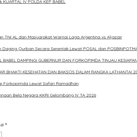
ak KUARTAL IV POLDA KEP BABEL
 TNI AL dan Masyarakat Warnai Laga Argentina vs Aljazair
rkan Daging Qurban Secara Serentak Lewat POSAL dan POSBINPOTM
AL BABEL DAMPINGI GUBERNUR DAN FORKOPIMDA TINJAU KESIAPA
LAR BHAKTI KESEHATAN DAN BAKSOS DALAM RANGKA LATHANTAI 2
ergi Forkopimda Lewat Safari Ramadhan
binaan Bela Negara KKRI Gelombang IV TA 2026
dai
*