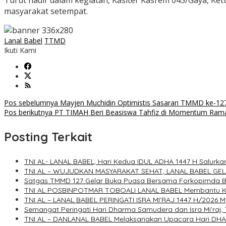
‎Turut hadir dalam kegiatan, Kasiter Kasrem 045/Gaya, K
masyarakat setempat.
Lanal Babel
TTMD
Ikuti Kami
Navigasi
Pos sebelumnya
Mayjen Muchidin Optimistis Sasaran TMMD ke-12
Pos berikutnya
PT TIMAH Beri Beasiswa Tahfiz di Momentum Ram
pos
Posting Terkait
TNI AL- LANAL BABEL, Hari Kedua IDUL ADHA 1447 H Salu
TNI AL – WUJUDKAN MASYARAKAT SEHAT, LANAL BABEL GE
Satgas TMMD 127 Gelar Buka Puasa Bersama Forkopimda 
TNI AL POSBINPOTMAR TOBOALI LANAL BABEL Membantu Kap
TNI AL – LANAL BABEL PERINGATI ISRA MI’RAJ 1447 H/2026 M
Semangat Peringati Hari Dharma Samudera dan Isra Mi’raj,
TNI AL – DANLANAL BABEL Melaksanakan Upacara Hari D