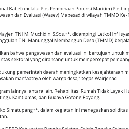
al Babel) melalui Pos Pembinaan Potensi Maritim (Posbinp
asan dan Evaluasi (Wasev) Mabesad di wilayah TMMD Ke-1
yjen TNI M. Muchidin, S.Sos.**, didampingi Letkol Inf Isy
nggulan TNI Manunggal Membangun Desa (TMMD) berjalan 
an bahwa pengawasan dan evaluasi ini bertujuan untuk me
tas sektoral yang dirancang untuk mempercepat pembangun
kung pemerintah daerah meningkatkan kesejahteraan masya
sakan manfaatnya oleh warga desa,” tegas Wairjenad.
gram lainnya, antara lain, Rehabilitasi Rumah Tidak Layak Hun
ing), Kamtibmas, dan Budaya Gotong Royong.
sko Simatupang**, dalam kegiatan ini menegaskan solidita
tan.