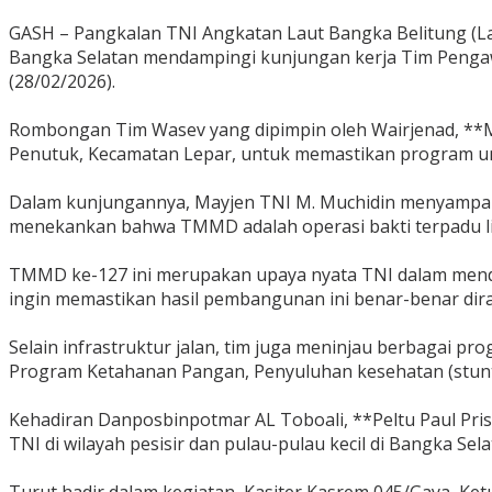
GASH – Pangkalan TNI Angkatan Laut Bangka Belitung (Lan
Bangka Selatan mendampingi kunjungan kerja Tim Pengaw
(28/02/2026).
‎Rombongan Tim Wasev yang dipimpin oleh Wairjenad, **Ma
Penutuk, Kecamatan Lepar, untuk memastikan program u
‎Dalam kunjungannya, Mayjen TNI M. Muchidin menyampaik
menekankan bahwa TMMD adalah operasi bakti terpadu lin
‎TMMD ke-127 ini merupakan upaya nyata TNI dalam mendu
ingin memastikan hasil pembangunan ini benar-benar dira
‎Selain infrastruktur jalan, tim juga meninjau berbagai pro
Program Ketahanan Pangan, Penyuluhan kesehatan (stunt
‎Kehadiran Danposbinpotmar AL Toboali, **Peltu Paul Pri
TNI di wilayah pesisir dan pulau-pulau kecil di Bangka Sela