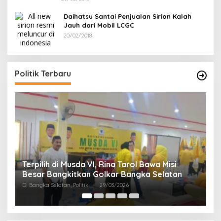
Daihatsu Santai Penjualan Sirion Kalah
Jauh dari Mobil LCGC
20/02/2018
Politik Terbaru
Terpilih di Musda VI, Rina Tarol Bawa Misi
Ram
Besar Bangkitkan Golkar Bangka Selatan
PDI
Di Bangka Selatan, Politik
|
29/03/2026
Di Ba