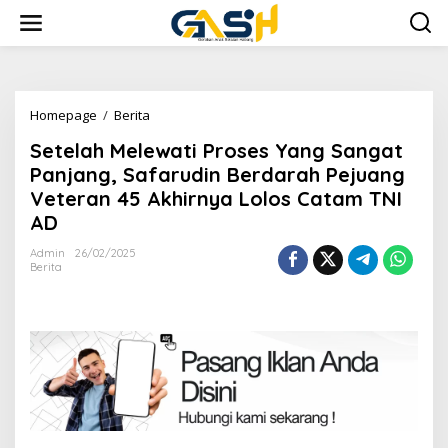
Lewati
ke
konten
Setelah
Homepage
/
Berita
Melewati
Setelah Melewati Proses Yang Sangat
Proses
Yang
Panjang, Safarudin Berdarah Pejuang
Sangat
Veteran 45 Akhirnya Lolos Catam TNI
Panjang,
AD
Safarudin
Berdarah
Admin
26/02/2025
Pejuang
Berita
Veteran
45
Akhirnya
Lolos
Catam
TNI
AD