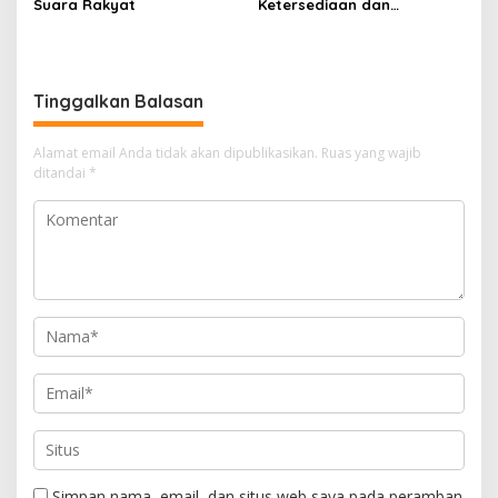
Suara Rakyat
Ketersediaan dan
Stabilitas Harga Gas LPG 3
Kg di Desa Fajar Indah
Tinggalkan Balasan
Alamat email Anda tidak akan dipublikasikan.
Ruas yang wajib
ditandai
*
Simpan nama, email, dan situs web saya pada peramban