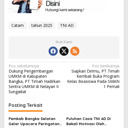
Catam
tahun 2025
TNI AD
Ikuti Kami
Navigasi
Pos sebelumnya
Pos berikutnya
Dukung Pengembangan
Siapkan Dirimu, PT Timah
pos
UMKM di Kabupaten
Kembali Buka Program
Bangka, PT Timah Hadirkan
Kelas Beasiswa Pada SMAN
Sentra UMKM di Nelayan II
1 Pemali
Sungailiat
Posting Terkait
Pemkab Bangka Selatan
Puluhan Casis TNI AD Di
Gelar Upacara Peringatan
Bekali Motivasi Oleh