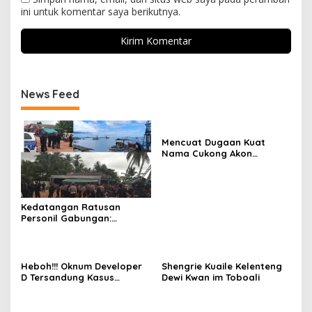
ini untuk komentar saya berikutnya.
News Feed
Mencuat Dugaan Kuat
Nama Cukong Akon
Sebagai Jaringan Pembeli
Timah Ilegal Dilaut
Sukadamai
Kedatangan Ratusan
Personil Gabungan:
Aktifitas Ponton ilegal Laut
Sukadamai Berubah Sepi
Dalam Sekejap
Heboh!!! Oknum Developer
Shengrie Kuaile Kelenteng
D Tersandung Kasus
Dewi Kwan im Toboali
Hukum, Dikabarkan Dilantik
Jadi Ketua Bidang Di Salah
Satu Partai