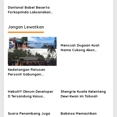
Hari Lahir Pancasila Tahun
Dandim 0432/Basel
2025
Danlanal Babel Beserta
Forkopimda Laksanakan
Pengecekan Pos Pam Tahun
2025
Jangan Lewatkan
Mencuat Dugaan Kuat
Nama Cukong Akon
Sebagai Jaringan Pembeli
Timah Ilegal Dilaut
Sukadamai
Kedatangan Ratusan
Personil Gabungan:
Aktifitas Ponton ilegal Laut
Sukadamai Berubah Sepi
Dalam Sekejap
Heboh!!! Oknum Developer
Shengrie Kuaile Kelenteng
D Tersandung Kasus
Dewi Kwan im Toboali
Hukum, Dikabarkan Dilantik
Jadi Ketua Bidang Di Salah
Satu Partai
Suara Penambang Juga
Babinsa Memastikan