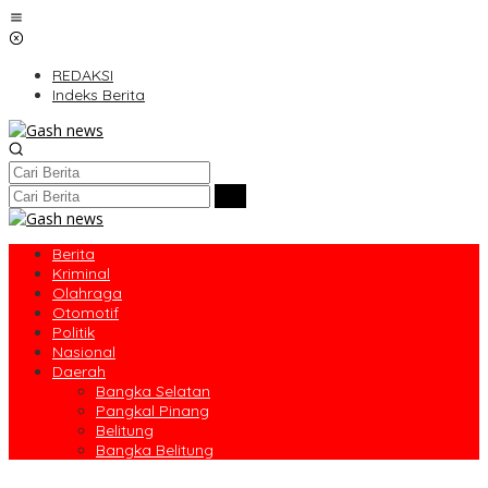
Lewati
ke
konten
REDAKSI
Indeks Berita
Berita
Kriminal
Olahraga
Otomotif
Politik
Nasional
Daerah
Bangka Selatan
Pangkal Pinang
Belitung
Bangka Belitung