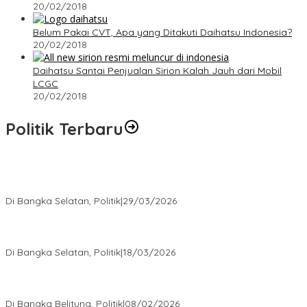
20/02/2018
Belum Pakai CVT, Apa yang Ditakuti Daihatsu Indonesia?
20/02/2018
Daihatsu Santai Penjualan Sirion Kalah Jauh dari Mobil
LCGC
20/02/2018
Politik Terbaru
Terpilih di Musda VI, Rina Tarol Bawa Misi Besar Bangkitkan
Golkar Bangka Selatan
Di Bangka Selatan, Politik
|
29/03/2026
Ramadan Penuh Berkah, PAC Toboali partai PDI Perjuangan
Bagikan Takjil
Di Bangka Selatan, Politik
|
18/03/2026
Rudianto Tjen Dorong Seluruh Struktur Partai Aktif Turun ke
Rakyat
Di Bangka Belitung, Politik
|
08/02/2026