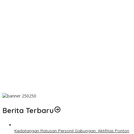
Dalam Rangka HUT ke-50 PT TIMAH, Bulan Bakti di Jakarta
Hadirkan Khitanan Massal, Donor Darah, dan Layanan
Kesehatan Gratis
MIND ID dan PT TIMAH Dampingi Siswa Pemali Kejar Kampus
Impian
PT TIMAH Berikan Bantuan Biaya Pengobatan Bayi di
Pangkalpinang
Bantu Cukupi Darah, Donor Darah Warnai Bulan Bakti HUT ke-50
PT TIMAH di Bangka Tengah
Dalam Rangka Menyambut HUT RI Ke-81, Bupati Riza Herdavid
Ajak Masyarakat Manfaatkan Program Pemutihan Pajak
Kendaraan Bermotor
Berita Terbaru
Kedatangan Ratusan Personil Gabungan: Aktifitas Ponton