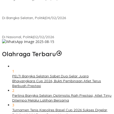
Nursito Tancap Gas Siap Pimpin KNPI Bangka Selatan: Pemuda
Bukan Penonton
Di Bangka Selatan, Politik
|
04/02/2026
Matoridi Tegaskan Polri Pilar Strategis Bangsa Wacana di
Bawah Kementerian Dinilai Salah Arah
Di Nasional, Politik
|
02/02/2026
Olahraga Terbaru
1
PELTI Bangka Selatan Sabet Dua Gelar Juara
Bhayangkara Cup 2026, Bukti Pembinaan Atlet Terus
Berbuah Prestasi
2
Pertina Bangka Selatan Optimistis Raih Prestasi, Atlet Tinju
Ditempa Melalui Latihan Bersama
3
Turnamen Tenis Kapolres Basel Cup 2026 Sukses Digelar,