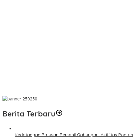
PT TIMAH Berikan Bantuan Biaya Pengobatan Bayi di
Pangkalpinang
Bantu Cukupi Darah, Donor Darah Warnai Bulan Bakti HUT ke-50
PT TIMAH di Bangka Tengah
Dalam Rangka Menyambut HUT RI Ke-81, Bupati Riza Herdavid
Ajak Masyarakat Manfaatkan Program Pemutihan Pajak
Kendaraan Bermotor
Mahasiswa Universitas Sriwijaya Pantau Langsung Proses
Penambangan Timah di PT TIMAH
Donor Darah Bulan Bakti HUT ke-50 PT TIMAH Bantu Jaga Stok
PMI Bangka Barat
Berita Terbaru
Kedatangan Ratusan Personil Gabungan: Aktifitas Ponton