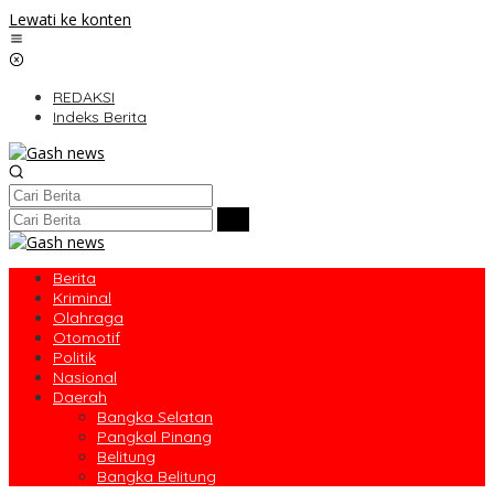
Lewati ke konten
REDAKSI
Indeks Berita
Berita
Kriminal
Olahraga
Otomotif
Politik
Nasional
Daerah
Bangka Selatan
Pangkal Pinang
Belitung
Bangka Belitung