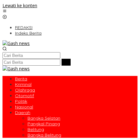
Lewati ke konten
REDAKSI
Indeks Berita
Berita
Kriminal
Olahraga
Otomotif
Politik
Nasional
Daerah
Bangka Selatan
Pangkal Pinang
Belitung
Bangka Belitung