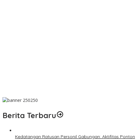
Wujud Kepedulian, PT TIMAH Bantu Tiga Keluarga Miliki Rumah
Layak Huni
Matoridi Pertanyakan Eksistensi Satgas Timah Di Bangka
Belitung
Indikasi Transaksi Timah Tembelok-keranggan Menguat di
Rumah Coku Bangka Barat
Aksi Demo Penambang Timah di Belitung Timur Menggema,
Ketua Komisi XII DPR Bambang Patijaya Dorong Perpres Segera
Diterbitkan
Berdiri Sejak 1828 Kelenteng Kwan Ti Miau Kaposang Rayakan
Hari Jadi, Acara Berlangsung Meriah
Berita Terbaru
Kedatangan Ratusan Personil Gabungan: Aktifitas Ponton