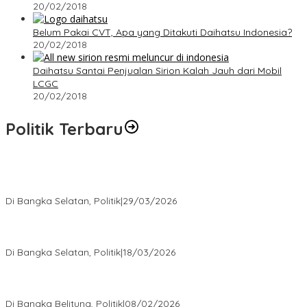
20/02/2018
Belum Pakai CVT, Apa yang Ditakuti Daihatsu Indonesia?
20/02/2018
Daihatsu Santai Penjualan Sirion Kalah Jauh dari Mobil
LCGC
20/02/2018
Politik Terbaru
Terpilih di Musda VI, Rina Tarol Bawa Misi Besar Bangkitkan
Golkar Bangka Selatan
Di Bangka Selatan, Politik
|
29/03/2026
Ramadan Penuh Berkah, PAC Toboali partai PDI Perjuangan
Bagikan Takjil
Di Bangka Selatan, Politik
|
18/03/2026
Rudianto Tjen Dorong Seluruh Struktur Partai Aktif Turun ke
Rakyat
Di Bangka Belitung, Politik
|
08/02/2026