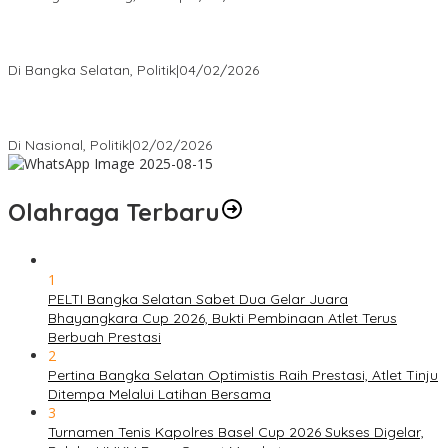
Nursito Tancap Gas Siap Pimpin KNPI Bangka Selatan: Pemuda
Bukan Penonton
Di Bangka Selatan, Politik
|
04/02/2026
Matoridi Tegaskan Polri Pilar Strategis Bangsa Wacana di
Bawah Kementerian Dinilai Salah Arah
Di Nasional, Politik
|
02/02/2026
Olahraga Terbaru
1
PELTI Bangka Selatan Sabet Dua Gelar Juara
Bhayangkara Cup 2026, Bukti Pembinaan Atlet Terus
Berbuah Prestasi
2
Pertina Bangka Selatan Optimistis Raih Prestasi, Atlet Tinju
Ditempa Melalui Latihan Bersama
3
Turnamen Tenis Kapolres Basel Cup 2026 Sukses Digelar,