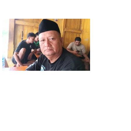
Wujud Kepedulian, PT TIMAH Bantu Tiga Keluarga Miliki Rumah
Layak Huni
Matoridi Pertanyakan Eksistensi Satgas Timah Di Bangka
Belitung
Indikasi Transaksi Timah Tembelok-keranggan Menguat di
Rumah Coku Bangka Barat
Aksi Demo Penambang Timah di Belitung Timur Menggema,
Ketua Komisi XII DPR Bambang Patijaya Dorong Perpres Segera
Diterbitkan
Berdiri Sejak 1828 Kelenteng Kwan Ti Miau Kaposang Rayakan