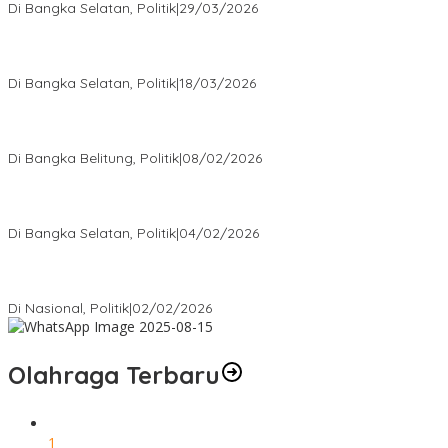
Di Bangka Selatan, Politik
|
29/03/2026
Ramadan Penuh Berkah, PAC Toboali partai PDI Perjuangan
Bagikan Takjil
Di Bangka Selatan, Politik
|
18/03/2026
Rudianto Tjen Dorong Seluruh Struktur Partai Aktif Turun ke
Rakyat
Di Bangka Belitung, Politik
|
08/02/2026
Nursito Tancap Gas Siap Pimpin KNPI Bangka Selatan: Pemuda
Bukan Penonton
Di Bangka Selatan, Politik
|
04/02/2026
Matoridi Tegaskan Polri Pilar Strategis Bangsa Wacana di
Bawah Kementerian Dinilai Salah Arah
Di Nasional, Politik
|
02/02/2026
Olahraga Terbaru
1