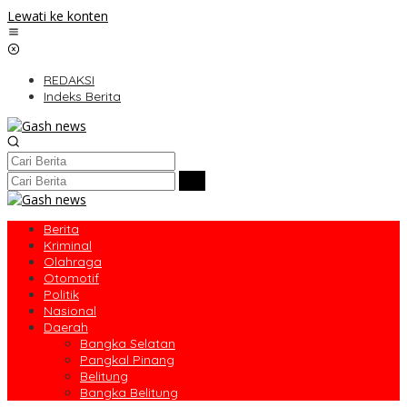
Lewati ke konten
REDAKSI
Indeks Berita
Berita
Kriminal
Olahraga
Otomotif
Politik
Nasional
Daerah
Bangka Selatan
Pangkal Pinang
Belitung
Bangka Belitung