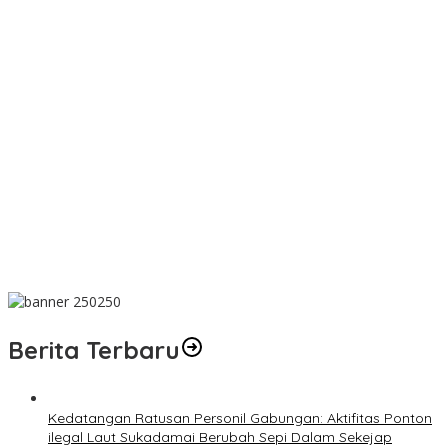
Wujud Kepedulian, PT TIMAH Bantu Tiga Keluarga Miliki Rumah
Layak Huni
Matoridi Pertanyakan Eksistensi Satgas Timah Di Bangka
Belitung
Indikasi Transaksi Timah Tembelok-keranggan Menguat di
Rumah Coku Bangka Barat
Aksi Demo Penambang Timah di Belitung Timur Menggema,
Ketua Komisi XII DPR Bambang Patijaya Dorong Perpres Segera
Diterbitkan
Berdiri Sejak 1828 Kelenteng Kwan Ti Miau Kaposang Rayakan
Hari Jadi, Acara Berlangsung Meriah
Berita Terbaru
Kedatangan Ratusan Personil Gabungan: Aktifitas Ponton
ilegal Laut Sukadamai Berubah Sepi Dalam Sekejap