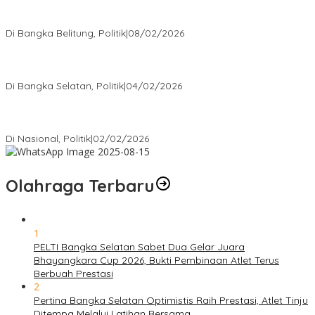
Rudianto Tjen Dorong Seluruh Struktur Partai Aktif Turun ke
Rakyat
Di Bangka Belitung, Politik
|
08/02/2026
Nursito Tancap Gas Siap Pimpin KNPI Bangka Selatan: Pemuda
Bukan Penonton
Di Bangka Selatan, Politik
|
04/02/2026
Matoridi Tegaskan Polri Pilar Strategis Bangsa Wacana di
Bawah Kementerian Dinilai Salah Arah
Di Nasional, Politik
|
02/02/2026
Olahraga Terbaru
1
PELTI Bangka Selatan Sabet Dua Gelar Juara
Bhayangkara Cup 2026, Bukti Pembinaan Atlet Terus
Berbuah Prestasi
2
Pertina Bangka Selatan Optimistis Raih Prestasi, Atlet Tinju
Ditempa Melalui Latihan Bersama