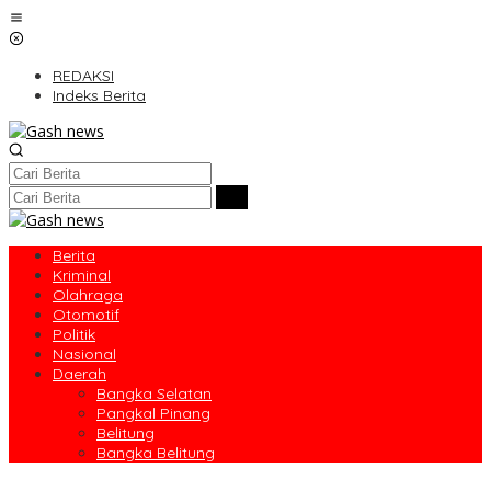
Lewati
ke
konten
REDAKSI
Indeks Berita
Berita
Kriminal
Olahraga
Otomotif
Politik
Nasional
Daerah
Bangka Selatan
Pangkal Pinang
Belitung
Bangka Belitung