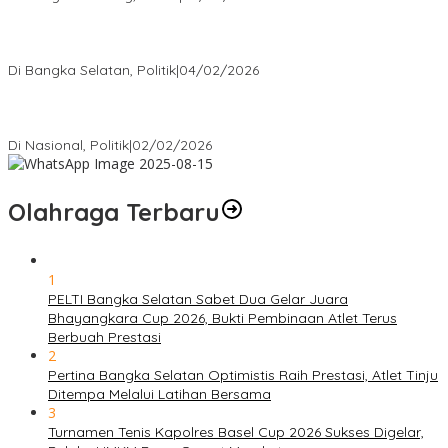
Nursito Tancap Gas Siap Pimpin KNPI Bangka Selatan: Pemuda
Bukan Penonton
Di Bangka Selatan, Politik
|
04/02/2026
Matoridi Tegaskan Polri Pilar Strategis Bangsa Wacana di
Bawah Kementerian Dinilai Salah Arah
Di Nasional, Politik
|
02/02/2026
Olahraga Terbaru
1
PELTI Bangka Selatan Sabet Dua Gelar Juara
Bhayangkara Cup 2026, Bukti Pembinaan Atlet Terus
Berbuah Prestasi
2
Pertina Bangka Selatan Optimistis Raih Prestasi, Atlet Tinju
Ditempa Melalui Latihan Bersama
3
Turnamen Tenis Kapolres Basel Cup 2026 Sukses Digelar,