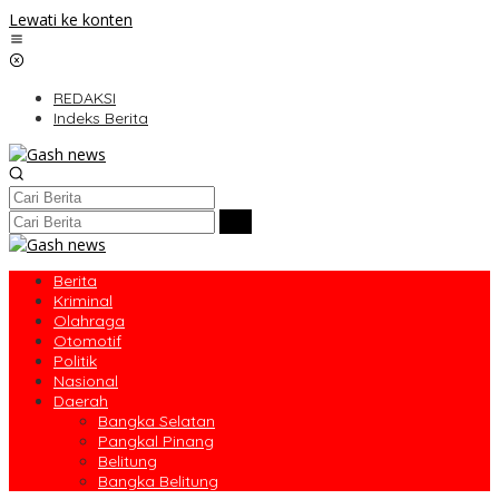
Lewati ke konten
REDAKSI
Indeks Berita
Berita
Kriminal
Olahraga
Otomotif
Politik
Nasional
Daerah
Bangka Selatan
Pangkal Pinang
Belitung
Bangka Belitung