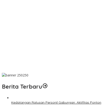
PT SJL Pernah Disanksi, Dugaan Limbah Kembali Mengemuka,
DLH Basel Kini Tak Mau Buru-buru Menyimpulkan Adanya
Pencemaran
Dugaan Transaksi Biji Timah Mencuat, Niat Ingin konfirmasi Kanit
Tipidter Polres Bangka Barat Bungkam
Wujud Kepedulian, PT TIMAH Bantu Tiga Keluarga Miliki Rumah
Layak Huni
Matoridi Pertanyakan Eksistensi Satgas Timah Di Bangka
Belitung
Indikasi Transaksi Timah Tembelok-keranggan Menguat di
Rumah Coku Bangka Barat
Berita Terbaru
Kedatangan Ratusan Personil Gabungan: Aktifitas Ponton