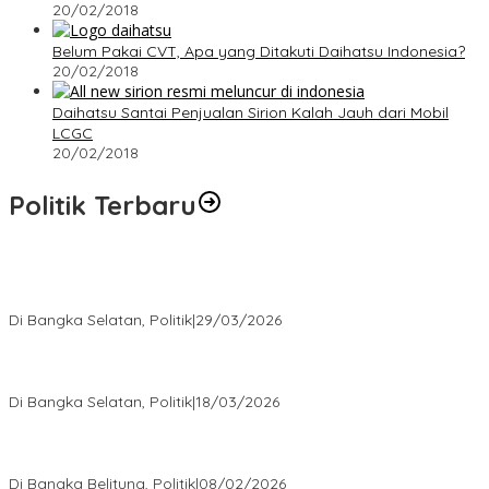
20/02/2018
Belum Pakai CVT, Apa yang Ditakuti Daihatsu Indonesia?
20/02/2018
Daihatsu Santai Penjualan Sirion Kalah Jauh dari Mobil
LCGC
20/02/2018
Politik Terbaru
Terpilih di Musda VI, Rina Tarol Bawa Misi Besar Bangkitkan
Golkar Bangka Selatan
Di Bangka Selatan, Politik
|
29/03/2026
Ramadan Penuh Berkah, PAC Toboali partai PDI Perjuangan
Bagikan Takjil
Di Bangka Selatan, Politik
|
18/03/2026
Rudianto Tjen Dorong Seluruh Struktur Partai Aktif Turun ke
Rakyat
Di Bangka Belitung, Politik
|
08/02/2026