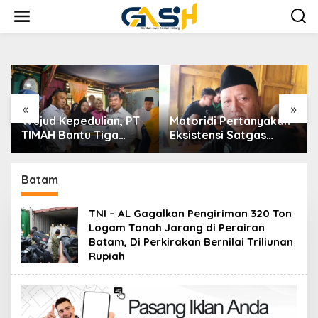
Lewati
ke
konten
«
»
ujud Kepedulian, PT
Matoridi Pertanyakan
Indika
IMAH Bantu Tiga
Eksistensi Satgas
Timah
eluarga Miliki Rumah
Timah Di Bangka
keran
ayak Huni
Belitung
Ruma
Barat
Batam
TNI – AL Gagalkan Pengiriman 320 Ton
Logam Tanah Jarang di Perairan
Batam, Di Perkirakan Bernilai Triliunan
Rupiah