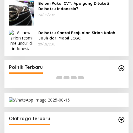
Belum Pakai CVT, Apa yang Ditakuti
Daihatsu Indonesia?
20/02/2018
Daihatsu Santai Penjualan Sirion Kalah
Jauh dari Mobil LCGC
20/02/2018
Terpilih di Musda VI, Rina Tarol Bawa Misi
R
Besar Bangkitkan Golkar Bangka Selatan
P
Di Bangka Selatan, Politik
|
29/03/2026
Di
Politik Terbaru
Olahraga Terbaru