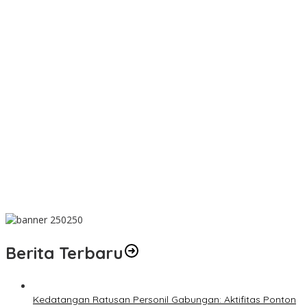
PT TIMAH Berikan Bantuan Biaya Pengobatan Bayi di
Pangkalpinang
Bantu Cukupi Darah, Donor Darah Warnai Bulan Bakti HUT ke-50
PT TIMAH di Bangka Tengah
Dalam Rangka Menyambut HUT RI Ke-81, Bupati Riza Herdavid
Ajak Masyarakat Manfaatkan Program Pemutihan Pajak
Kendaraan Bermotor
Mahasiswa Universitas Sriwijaya Pantau Langsung Proses
Penambangan Timah di PT TIMAH
Donor Darah Bulan Bakti HUT ke-50 PT TIMAH Bantu Jaga Stok
PMI Bangka Barat
Berita Terbaru
Kedatangan Ratusan Personil Gabungan: Aktifitas Ponton