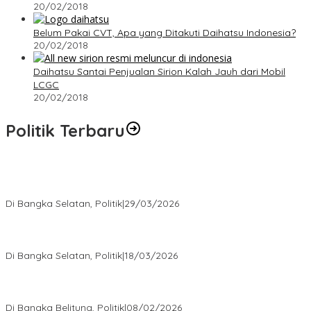
20/02/2018
Belum Pakai CVT, Apa yang Ditakuti Daihatsu Indonesia?
20/02/2018
Daihatsu Santai Penjualan Sirion Kalah Jauh dari Mobil
LCGC
20/02/2018
Politik Terbaru
Terpilih di Musda VI, Rina Tarol Bawa Misi Besar Bangkitkan
Golkar Bangka Selatan
Di Bangka Selatan, Politik
|
29/03/2026
Ramadan Penuh Berkah, PAC Toboali partai PDI Perjuangan
Bagikan Takjil
Di Bangka Selatan, Politik
|
18/03/2026
Rudianto Tjen Dorong Seluruh Struktur Partai Aktif Turun ke
Rakyat
Di Bangka Belitung, Politik
|
08/02/2026