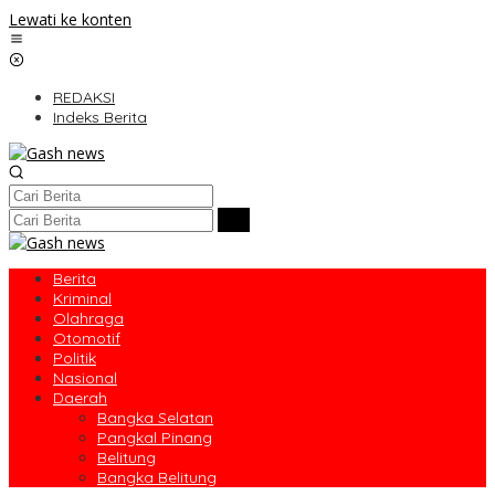
Lewati ke konten
REDAKSI
Indeks Berita
Berita
Kriminal
Olahraga
Otomotif
Politik
Nasional
Daerah
Bangka Selatan
Pangkal Pinang
Belitung
Bangka Belitung