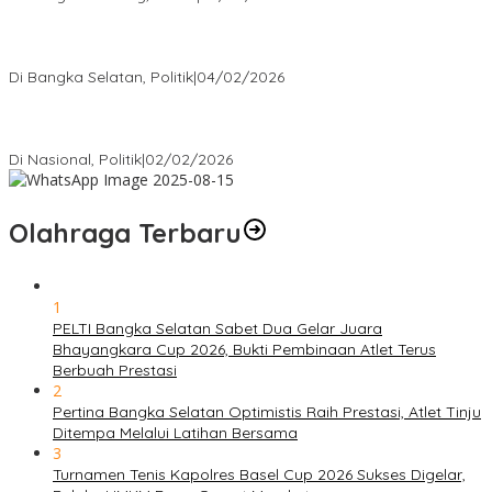
Nursito Tancap Gas Siap Pimpin KNPI Bangka Selatan: Pemuda
Bukan Penonton
Di Bangka Selatan, Politik
|
04/02/2026
Matoridi Tegaskan Polri Pilar Strategis Bangsa Wacana di
Bawah Kementerian Dinilai Salah Arah
Di Nasional, Politik
|
02/02/2026
Olahraga Terbaru
1
PELTI Bangka Selatan Sabet Dua Gelar Juara
Bhayangkara Cup 2026, Bukti Pembinaan Atlet Terus
Berbuah Prestasi
2
Pertina Bangka Selatan Optimistis Raih Prestasi, Atlet Tinju
Ditempa Melalui Latihan Bersama
3
Turnamen Tenis Kapolres Basel Cup 2026 Sukses Digelar,