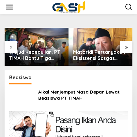
Lewati
ke
konten
«
»
Matoridi Pertanyakan
Indikasi Transaksi
Eksistensi Satgas
Timah Tembelok-
h
Timah Di Bangka
keranggan Menguat di
Belitung
Rumah Coku Bangka
Barat
Beasiswa
Aikal Menjemput Masa Depan Lewat
Beasiswa PT TIMAH