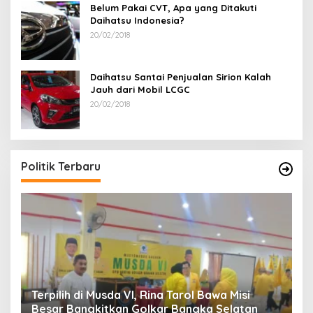
Belum Pakai CVT, Apa yang Ditakuti
Daihatsu Indonesia?
20/02/2018
Daihatsu Santai Penjualan Sirion Kalah
Jauh dari Mobil LCGC
20/02/2018
Politik Terbaru
Terpilih di Musda VI, Rina Tarol Bawa Misi
R
Besar Bangkitkan Golkar Bangka Selatan
P