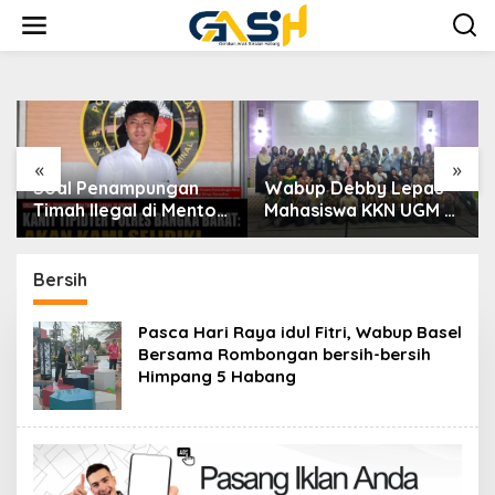
Lewati
ke
konten
«
»
Soal Penampungan
Wabup Debby Lepas
Wa
Timah Ilegal di Mentok,
Mahasiswa KKN UGM di
Sa
Kanit Tipidter Polres
Desa Sumber Jaya
Pe
Bangka Barat: Akan
Permai
da
Kami Selidik
Pr
Bersih
Pasca Hari Raya idul Fitri, Wabup Basel
Bersama Rombongan bersih-bersih
Himpang 5 Habang