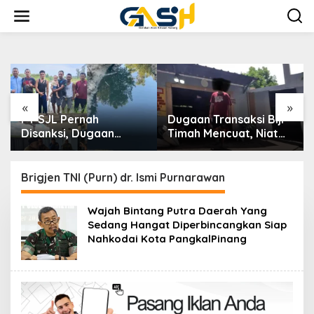
Lewati
ke
konten
«
»
PT SJL Pernah
Dugaan Transaksi Biji
Disanksi, Dugaan
Timah Mencuat, Niat
Limbah Kembali
Ingin konfirmasi Kanit
Mengemuka, DLH
Tipidter Polres
Basel Kini Tak Mau
Bangka Barat
Brigjen TNI (Purn) dr. Ismi Purnarawan
Buru-buru
Bungkam
Menyimpulkan Adanya
Wajah Bintang Putra Daerah Yang
Pencemaran
Sedang Hangat Diperbincangkan Siap
Nahkodai Kota PangkalPinang