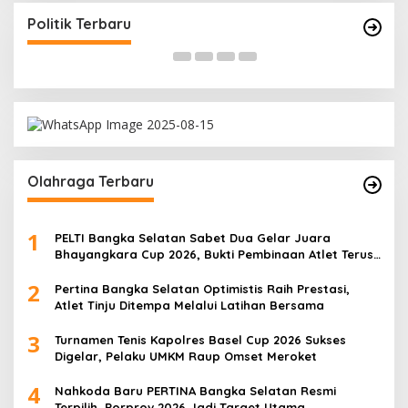
Besar Bangkitkan Golkar Bangka Selatan
P
Di Bangka Selatan, Politik
|
29/03/2026
Di
Politik Terbaru
Olahraga Terbaru
1
PELTI Bangka Selatan Sabet Dua Gelar Juara
Bhayangkara Cup 2026, Bukti Pembinaan Atlet Terus
Berbuah Prestasi
2
Pertina Bangka Selatan Optimistis Raih Prestasi,
Atlet Tinju Ditempa Melalui Latihan Bersama
3
Turnamen Tenis Kapolres Basel Cup 2026 Sukses
Digelar, Pelaku UMKM Raup Omset Meroket
4
Nahkoda Baru PERTINA Bangka Selatan Resmi
Terpilih, Porprov 2026 Jadi Target Utama