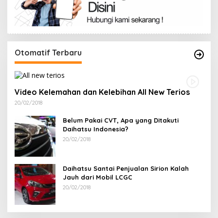
Otomatif Terbaru
Video Kelemahan dan Kelebihan All New Terios
20/02/2018
Belum Pakai CVT, Apa yang Ditakuti
Daihatsu Indonesia?
20/02/2018
Daihatsu Santai Penjualan Sirion Kalah
Jauh dari Mobil LCGC
20/02/2018
Terpilih di Musda VI, Rina Tarol Bawa Misi
R