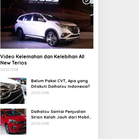
Aksi Demo Penambang
Timah di Belitung Timur
Menggema, Ketua Komisi
XII DPR Bambang Patijaya
Dorong Perpres Segera
Diterbitkan
Video Kelemahan dan Kelebihan All
New Terios
20/02/2018
Belum Pakai CVT, Apa yang
Ditakuti Daihatsu Indonesia?
20/02/2018
Daihatsu Santai Penjualan
Sirion Kalah Jauh dari Mobil
LCGC
20/02/2018
Ramadan Penuh Berkah, PAC
Rudianto Tjen D