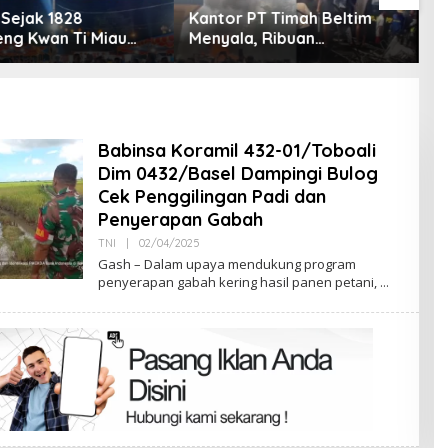
 PT Timah Beltim
a, Ribuan
ang Murka,
ntah Jangan Tutup
Babinsa Koramil 432-01/Toboali
Dim 0432/Basel Dampingi Bulog
Cek Penggilingan Padi dan
Penyerapan Gabah
Oleh
TNI
|
02/04/2025
Admin
Gash – Dalam upaya mendukung program
penyerapan gabah kering hasil panen petani,
Terpilih di Musda VI, Rina Tarol