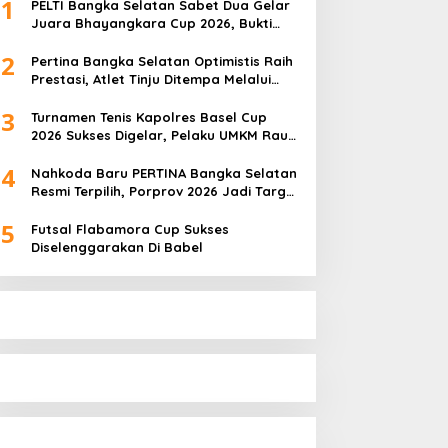
1
PELTI Bangka Selatan Sabet Dua Gelar
Juara Bhayangkara Cup 2026, Bukti
Pembinaan Atlet Terus Berbuah Prestasi
2
Pertina Bangka Selatan Optimistis Raih
Prestasi, Atlet Tinju Ditempa Melalui
Latihan Bersama
3
Turnamen Tenis Kapolres Basel Cup
2026 Sukses Digelar, Pelaku UMKM Raup
Omset Meroket
4
Nahkoda Baru PERTINA Bangka Selatan
Resmi Terpilih, Porprov 2026 Jadi Target
Utama
5
Futsal Flabamora Cup Sukses
Diselenggarakan Di Babel