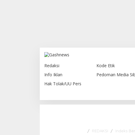
Redaksi
Kode Etik
Info Iklan
Pedoman Media Sib
Hak Tolak/UU Pers
Gashnews.com | 2023
REDAKSI
Indeks Ber