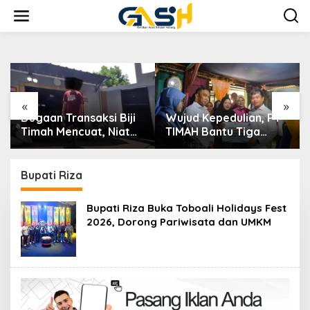
Lewati
ke
konten
«
»
Dugaan Transaksi Biji
Wujud Kepedulian, PT
Timah Mencuat, Niat
TIMAH Bantu Tiga
Ingin konfirmasi Kanit
Keluarga Miliki Rumah
Tipidter Polres
Layak Huni
Bangka Barat
Bupati Riza
Bungkam
Bupati Riza Buka Toboali Holidays Fest
2026, Dorong Pariwisata dan UMKM