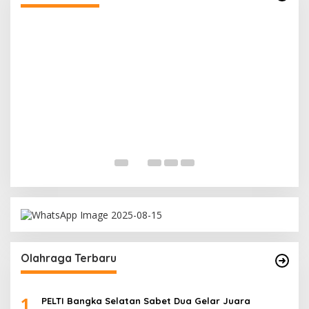
R
A
Di
Olahraga Terbaru
1
PELTI Bangka Selatan Sabet Dua Gelar Juara