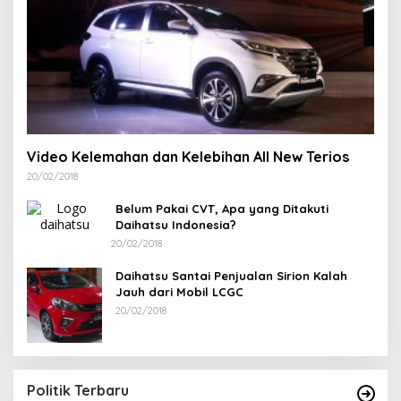
Video Kelemahan dan Kelebihan All New Terios
20/02/2018
Belum Pakai CVT, Apa yang Ditakuti
Daihatsu Indonesia?
20/02/2018
Daihatsu Santai Penjualan Sirion Kalah
Jauh dari Mobil LCGC
20/02/2018
Ramadan Penuh Berkah, PAC Toboali partai
PDI Perjuangan Bagikan Takjil
Di Bangka Selatan, Politik
|
18/03/2026
Politik Terbaru