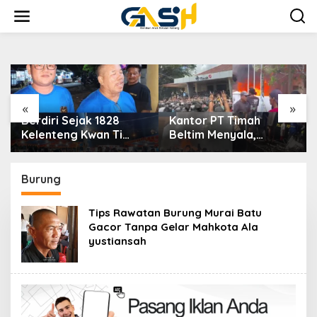
Lewati
ke
konten
«
»
rdiri Sejak 1828
Kantor PT Timah
Dekr
elenteng Kwan Ti
Beltim Menyala,
Selat
iau Kaposang
Ribuan Penambang
Video
yakan Hari Jadi,
Murka, Pemerintah
2026
cara Berlangsung
Jangan Tutup Mata
Burung
eriah
Tips Rawatan Burung Murai Batu
Gacor Tanpa Gelar Mahkota Ala
yustiansah