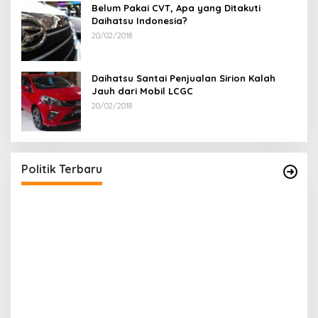
Belum Pakai CVT, Apa yang Ditakuti
Daihatsu Indonesia?
20/02/2018
Daihatsu Santai Penjualan Sirion Kalah
Jauh dari Mobil LCGC
20/02/2018
Terpilih di Musda VI, Rina Tarol Bawa Misi
Besar Bangkitkan Golkar Bangka Selatan
Di Bangka Selatan, Politik
|
29/03/2026
Politik Terbaru
Ram
PDI