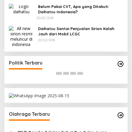
Belum Pakai CVT, Apa yang Ditakuti
Daihatsu Indonesia?
20/02/2018
Daihatsu Santai Penjualan Sirion Kalah
Jauh dari Mobil LCGC
20/02/2018
Terpilih di Musda VI, Rina Tarol Bawa Misi
R
Besar Bangkitkan Golkar Bangka Selatan
P
Di Bangka Selatan, Politik
|
29/03/2026
Di
Politik Terbaru
Olahraga Terbaru