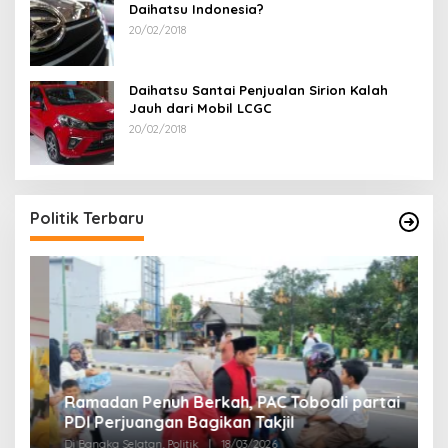
Daihatsu Indonesia?
20/02/2018
Daihatsu Santai Penjualan Sirion Kalah
Jauh dari Mobil LCGC
20/02/2018
Politik Terbaru
Ramadan Penuh Berkah, PAC Toboali partai
R
PDI Perjuangan Bagikan Takjil
A
Di Bangka Selatan, Politik
|
18/03/2026
Di