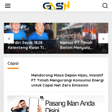
Lewati
ke
konten
«
»
Berdiri Sejak 1828
Kantor PT Timah
Kelenteng Kwan Ti
Beltim Menyala,
Miau Kaposang
Ribuan Penambang
Rayakan Hari Jadi,
Murka, Pemerintah
Acara Berlangsung
Jangan Tutup Mata
Capai
Meriah
Mendorong Masa Depan Hijau, Inisiatif
PT Timah Mengurangi Konsumsi Energi
untuk Capai Net Zero Emission