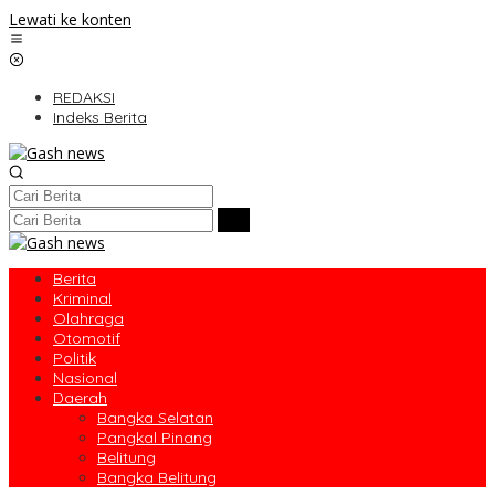
Lewati ke konten
REDAKSI
Indeks Berita
Berita
Kriminal
Olahraga
Otomotif
Politik
Nasional
Daerah
Bangka Selatan
Pangkal Pinang
Belitung
Bangka Belitung