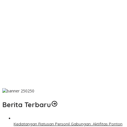
Wujud Kepedulian, PT TIMAH Bantu Tiga Keluarga Miliki Rumah
Layak Huni
Matoridi Pertanyakan Eksistensi Satgas Timah Di Bangka
Belitung
Indikasi Transaksi Timah Tembelok-keranggan Menguat di
Rumah Coku Bangka Barat
Aksi Demo Penambang Timah di Belitung Timur Menggema,
Ketua Komisi XII DPR Bambang Patijaya Dorong Perpres Segera
Diterbitkan
Berdiri Sejak 1828 Kelenteng Kwan Ti Miau Kaposang Rayakan
Hari Jadi, Acara Berlangsung Meriah
Berita Terbaru
Kedatangan Ratusan Personil Gabungan: Aktifitas Ponton