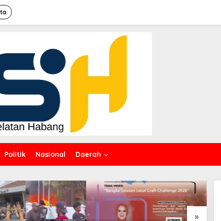
ita
Politik
Nasional
Daerah
»