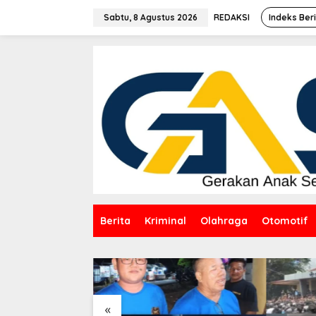
Lewati
ke
Sabtu, 8 Agustus 2026
REDAKSI
Indeks Ber
konten
Berita
Kriminal
Olahraga
Otomotif
«