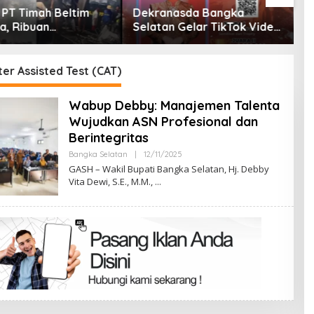
 PT Timah Beltim
Dekranasda Bangka
D
a, Ribuan
Selatan Gelar TikTok Video
P
ang Murka,
Competition 2026
J
ntah Jangan Tutup
M
L
er Assisted Test (CAT)
Wabup Debby: Manajemen Talenta
Wujudkan ASN Profesional dan
Berintegritas
Oleh
Bangka Selatan
|
12/11/2025
Admin
GASH – Wakil Bupati Bangka Selatan, Hj. Debby
Vita Dewi, S.E., M.M.,