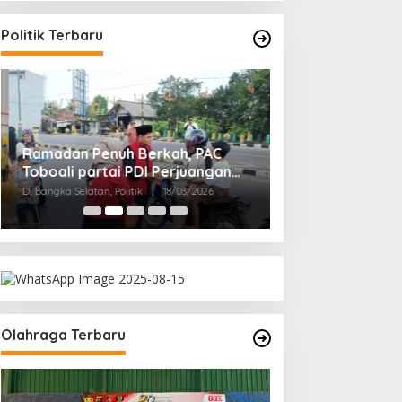
Politik Terbaru
Ramadan Penuh Berkah, PAC
Rudianto Tjen D
Toboali partai PDI Perjuangan
Struktur Partai A
Bagikan Takjil
Rakyat
Di Bangka Selatan, Politik
|
18/03/2026
Di Bangka Belitung, Polit
Olahraga Terbaru