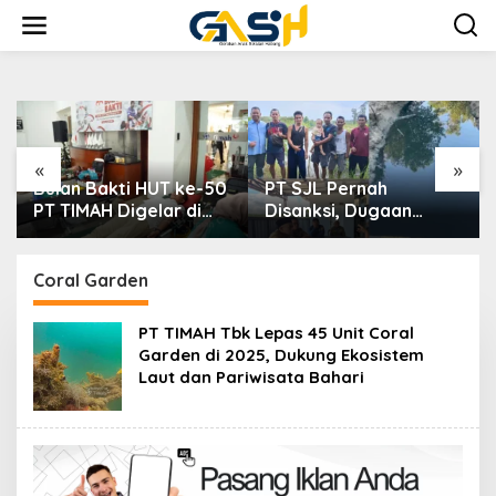
Lewati
ke
konten
«
»
Bulan Bakti HUT ke-50
PT SJL Pernah
PT TIMAH Digelar di
Disanksi, Dugaan
Jakarta
Limbah Kembali
Mengemuka, DLH
Basel Kini Tak Mau
Coral Garden
Buru-buru
Menyimpulkan Adanya
PT TIMAH Tbk Lepas 45 Unit Coral
Pencemaran
Garden di 2025, Dukung Ekosistem
Laut dan Pariwisata Bahari