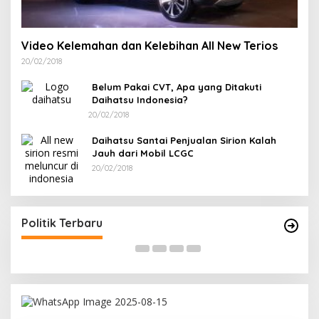
Video Kelemahan dan Kelebihan All New Terios
20/02/2018
Belum Pakai CVT, Apa yang Ditakuti
Daihatsu Indonesia?
20/02/2018
Daihatsu Santai Penjualan Sirion Kalah
Jauh dari Mobil LCGC
20/02/2018
Terpilih di Musda VI, Rina Tarol Bawa Misi
R
Besar Bangkitkan Golkar Bangka Selatan
P
Di Bangka Selatan, Politik
|
29/03/2026
Di
Politik Terbaru