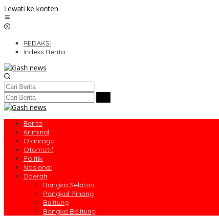
Lewati ke konten
REDAKSI
Indeks Berita
Berita
Kriminal
Olahraga
Otomotif
Politik
Nasional
Daerah
Bangka Selatan
Pangkal Pinang
Belitung
Bangka Belitung