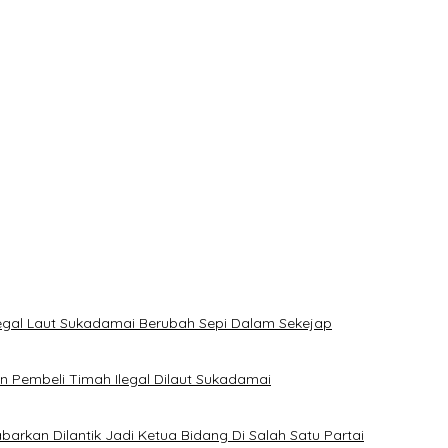
H Basel Kini Tak Mau Buru-buru Menyimpulkan Adanya Pencemaran
 Tipidter Polres Bangka Barat Bungkam
yak Huni
 Coku Bangka Barat
legal Laut Sukadamai Berubah Sepi Dalam Sekejap
Pembeli Timah Ilegal Dilaut Sukadamai
rkan Dilantik Jadi Ketua Bidang Di Salah Satu Partai