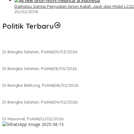
Daihatsu Santai Penjualan Sirion Kalah Jauh dari Mobil LCG
20/02/2018
Politik Terbaru
Terpilih di Musda VI, Rina Tarol Bawa Misi Besar Bangkitkan Golka
Di Bangka Selatan, Politik
|
29/03/2026
Ramadan Penuh Berkah, PAC Toboali partai PDI Perjuangan Bagik
Di Bangka Selatan, Politik
|
18/03/2026
Rudianto Tjen Dorong Seluruh Struktur Partai Aktif Turun ke Rakya
Di Bangka Belitung, Politik
|
08/02/2026
Nursito Tancap Gas Siap Pimpin KNPI Bangka Selatan: Pemuda B
Di Bangka Selatan, Politik
|
04/02/2026
Matoridi Tegaskan Polri Pilar Strategis Bangsa Wacana di Bawah 
Di Nasional, Politik
|
02/02/2026