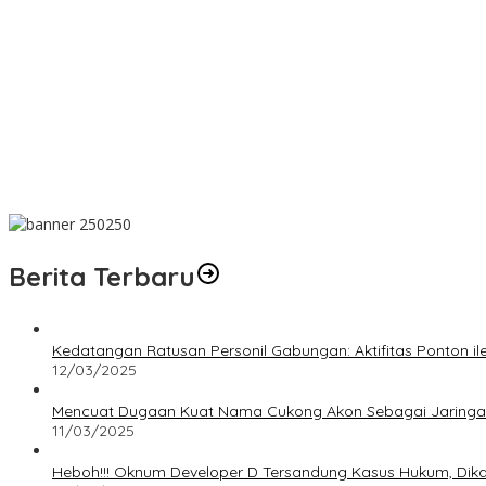
PT SJL Pernah Disanksi, Dugaan Limbah Kembali Mengemuka, DL
Dugaan Transaksi Biji Timah Mencuat, Niat Ingin konfirmasi Kanit
Wujud Kepedulian, PT TIMAH Bantu Tiga Keluarga Miliki Rumah La
Matoridi Pertanyakan Eksistensi Satgas Timah Di Bangka Belitung
Indikasi Transaksi Timah Tembelok-keranggan Menguat di Rumah
Berita Terbaru
Kedatangan Ratusan Personil Gabungan: Aktifitas Ponton i
12/03/2025
Mencuat Dugaan Kuat Nama Cukong Akon Sebagai Jaringan 
11/03/2025
Heboh!!! Oknum Developer D Tersandung Kasus Hukum, Dikaba