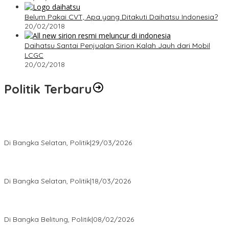
Belum Pakai CVT, Apa yang Ditakuti Daihatsu Indonesia?
20/02/2018
Daihatsu Santai Penjualan Sirion Kalah Jauh dari Mobil
LCGC
20/02/2018
Politik Terbaru
Terpilih di Musda VI, Rina Tarol Bawa Misi Besar Bangkitkan
Golkar Bangka Selatan
Di Bangka Selatan, Politik
|
29/03/2026
Ramadan Penuh Berkah, PAC Toboali partai PDI Perjuangan
Bagikan Takjil
Di Bangka Selatan, Politik
|
18/03/2026
Rudianto Tjen Dorong Seluruh Struktur Partai Aktif Turun ke
Rakyat
Di Bangka Belitung, Politik
|
08/02/2026