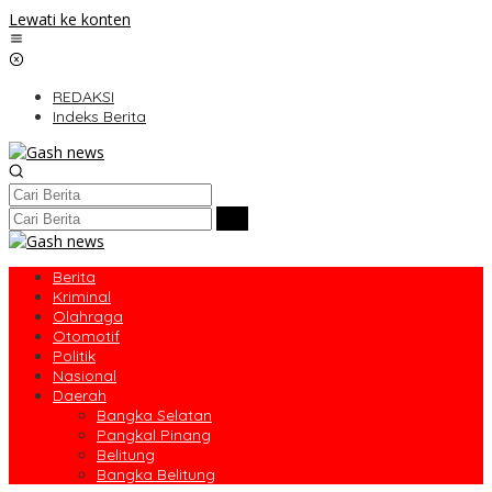
Lewati ke konten
REDAKSI
Indeks Berita
Berita
Kriminal
Olahraga
Otomotif
Politik
Nasional
Daerah
Bangka Selatan
Pangkal Pinang
Belitung
Bangka Belitung