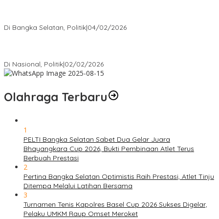
Nursito Tancap Gas Siap Pimpin KNPI Bangka Selatan: Pemuda
Bukan Penonton
Di Bangka Selatan, Politik
|
04/02/2026
Matoridi Tegaskan Polri Pilar Strategis Bangsa Wacana di
Bawah Kementerian Dinilai Salah Arah
Di Nasional, Politik
|
02/02/2026
Olahraga Terbaru
1
PELTI Bangka Selatan Sabet Dua Gelar Juara
Bhayangkara Cup 2026, Bukti Pembinaan Atlet Terus
Berbuah Prestasi
2
Pertina Bangka Selatan Optimistis Raih Prestasi, Atlet Tinju
Ditempa Melalui Latihan Bersama
3
Turnamen Tenis Kapolres Basel Cup 2026 Sukses Digelar,
Pelaku UMKM Raup Omset Meroket