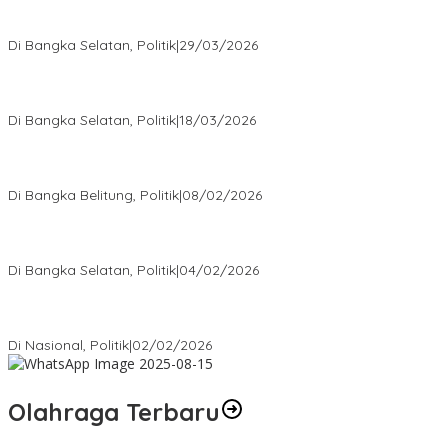
Terpilih di Musda VI, Rina Tarol Bawa Misi Besar Bangkitkan
Golkar Bangka Selatan
Di Bangka Selatan, Politik
|
29/03/2026
Ramadan Penuh Berkah, PAC Toboali partai PDI Perjuangan
Bagikan Takjil
Di Bangka Selatan, Politik
|
18/03/2026
Rudianto Tjen Dorong Seluruh Struktur Partai Aktif Turun ke
Rakyat
Di Bangka Belitung, Politik
|
08/02/2026
Nursito Tancap Gas Siap Pimpin KNPI Bangka Selatan: Pemuda
Bukan Penonton
Di Bangka Selatan, Politik
|
04/02/2026
Matoridi Tegaskan Polri Pilar Strategis Bangsa Wacana di
Bawah Kementerian Dinilai Salah Arah
Di Nasional, Politik
|
02/02/2026
Olahraga Terbaru