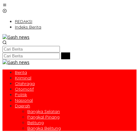
Lewati
ke
konten
REDAKSI
Indeks Berita
Berita
Kriminal
Olahraga
Otomotif
Politik
Nasional
Daerah
Bangka Selatan
Pangkal Pinang
Belitung
Bangka Belitung