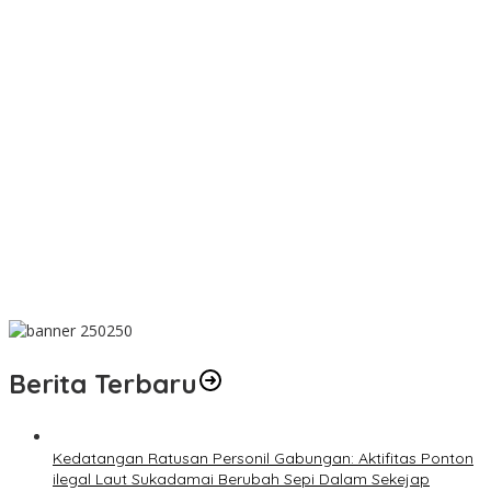
PT TIMAH Berikan Bantuan Biaya Pengobatan Bayi di
Pangkalpinang
Bantu Cukupi Darah, Donor Darah Warnai Bulan Bakti HUT ke-50
PT TIMAH di Bangka Tengah
Dalam Rangka Menyambut HUT RI Ke-81, Bupati Riza Herdavid
Ajak Masyarakat Manfaatkan Program Pemutihan Pajak
Kendaraan Bermotor
Mahasiswa Universitas Sriwijaya Pantau Langsung Proses
Penambangan Timah di PT TIMAH
Donor Darah Bulan Bakti HUT ke-50 PT TIMAH Bantu Jaga Stok
PMI Bangka Barat
Berita Terbaru
Kedatangan Ratusan Personil Gabungan: Aktifitas Ponton
ilegal Laut Sukadamai Berubah Sepi Dalam Sekejap