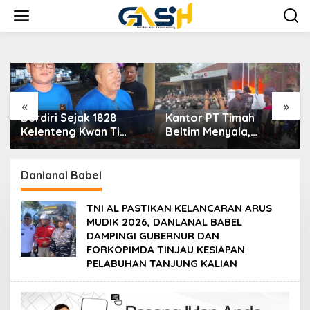
Lewati
ke
konten
«
»
Kantor PT Timah
Dekranasda Bangka
Beltim Menyala,
Selatan Gelar TikTok
Ribuan Penambang
Video Competition
Murka, Pemerintah
2026
Jangan Tutup Mata
Danlanal Babel
TNI AL PASTIKAN KELANCARAN ARUS
MUDIK 2026, DANLANAL BABEL
DAMPINGI GUBERNUR DAN
FORKOPIMDA TINJAU KESIAPAN
PELABUHAN TANJUNG KALIAN