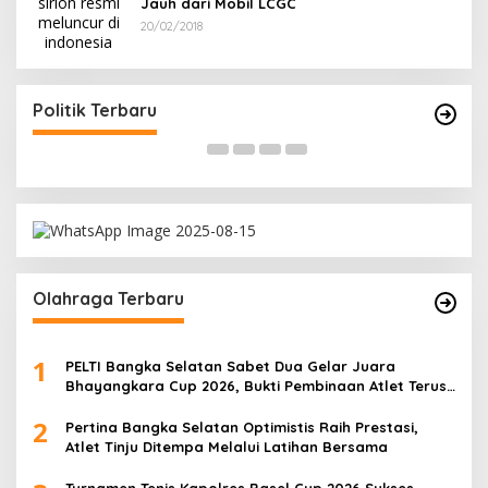
Jauh dari Mobil LCGC
20/02/2018
Misi
Ramadan Penuh Berkah, PAC Toboali partai
latan
PDI Perjuangan Bagikan Takjil
Di Bangka Selatan, Politik
|
18/03/2026
Politik Terbaru
Olahraga Terbaru
1
PELTI Bangka Selatan Sabet Dua Gelar Juara
Bhayangkara Cup 2026, Bukti Pembinaan Atlet Terus
Berbuah Prestasi
2
Pertina Bangka Selatan Optimistis Raih Prestasi,
Atlet Tinju Ditempa Melalui Latihan Bersama