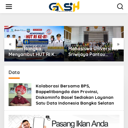
Lewati
ke
konten
«
»
Dalam Rangka
Mahasiswa Universitas
Menyambut HUT RI Ke-
Sriwijaya Pantau
81, Bupati Riza
Langsung Proses
Herdavid Ajak
Penambangan Timah
Masyarakat
di PT TIMAH
Data
Manfaatkan Program
Pemutihan Pajak
Kolaborasi Bersama BPS,
Kendaraan Bermotor
Bappelitbangda dan Provinsi,
Diskominfo Basel Sediakan Layanan
Satu Data Indonesia Bangka Selatan