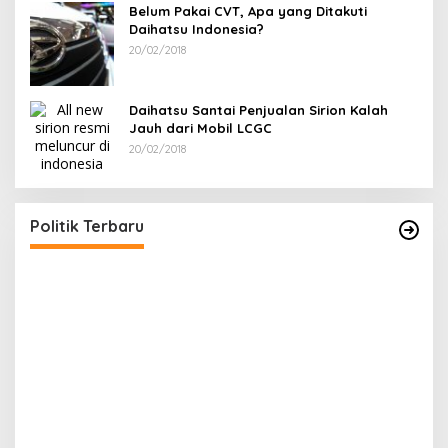
Belum Pakai CVT, Apa yang Ditakuti
Daihatsu Indonesia?
20/02/2018
Daihatsu Santai Penjualan Sirion Kalah
Jauh dari Mobil LCGC
20/02/2018
Ramadan Penuh Berkah, PAC Toboali partai
R
PDI Perjuangan Bagikan Takjil
A
Di Bangka Selatan, Politik
|
18/03/2026
Di
Politik Terbaru