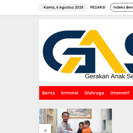
Lewati
ke
Kamis, 6 Agustus 2026
REDAKSI
Indeks Ber
konten
Berita
Kriminal
Olahraga
Otomotif
Bantu Cuk
Darah Warn
HUT ke-50
Bangka Te
«