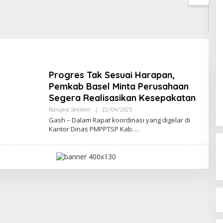
Mahas
Sriwi
Pros
Timah
Progres Tak Sesuai Harapan,
Pemkab Basel Minta Perusahaan
Segera Realisasikan Kesepakatan
Oleh
Bangka Selatan
|
22/04/2025
Admin
Gash – Dalam Rapat koordinasi yang digelar di
Kantor Dinas PMPPTSP Kab.