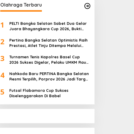
Olahraga Terbaru
1
PELTI Bangka Selatan Sabet Dua Gelar
Juara Bhayangkara Cup 2026, Bukti
Pembinaan Atlet Terus Berbuah Prestasi
2
Pertina Bangka Selatan Optimistis Raih
Prestasi, Atlet Tinju Ditempa Melalui
Latihan Bersama
3
Turnamen Tenis Kapolres Basel Cup
2026 Sukses Digelar, Pelaku UMKM Raup
Omset Meroket
4
Nahkoda Baru PERTINA Bangka Selatan
Resmi Terpilih, Porprov 2026 Jadi Target
Utama
5
Futsal Flabamora Cup Sukses
Diselenggarakan Di Babel