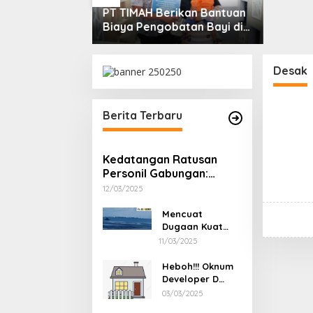
lan Bakti
PT TIMAH Berikan Bantuan
IMAH Bantu
Biaya Pengobatan Bayi di
Bangka
Pangkalpinang
Desak
Berita Terbaru
Kedatangan Ratusan
Personil Gabungan:
Aktifitas Ponton ilegal
12/03/2025
Laut Sukadamai Berubah
Sepi Dalam Sekejap
Mencuat
Dugaan Kuat
Nama Cukong
11/03/2025
Akon Sebagai
Jaringan
Heboh!!! Oknum
Pembeli Timah
Developer D
Ilegal Dilaut
Tersandung
03/03/2025
Sukadamai
Kasus Hukum,