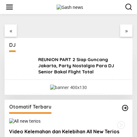
Lewati
ke
konten
Aksi Demo Penambang
Berdiri Sejak 1828
Timah di Belitung
Kelenteng Kwan Ti
Timur Menggema,
Miau Kaposang
«
»
Ketua Komisi XII DPR
Rayakan Hari Jadi,
Bambang Patijaya
Acara Berlangsung
Dorong Perpres
Meriah
DJ
Segera Diterbitkan
REUNION PART 2 Siap Guncang
Jakarta, Party Nostalgia Para DJ
Senior Bakal Flight Total
Otomatif Terbaru
Video Kelemahan dan Kelebihan All New Terios