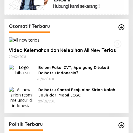
Otomatif Terbaru
Video Kelemahan dan Kelebihan All New Terios
20/02/2018
Belum Pakai CVT, Apa yang Ditakuti
Daihatsu Indonesia?
20/02/2018
Daihatsu Santai Penjualan Sirion Kalah
Jauh dari Mobil LCGC
20/02/2018
Terpilih di Musda VI, Rina Tarol Bawa Misi
R
Besar Bangkitkan Golkar Bangka Selatan
P
Di Bangka Selatan, Politik
|
29/03/2026
Di
Politik Terbaru