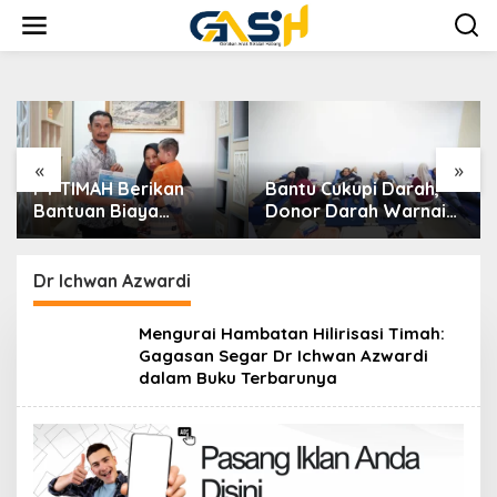
Lewati
ke
konten
«
»
PT TIMAH Berikan
Bantu Cukupi Darah,
Bantuan Biaya
Donor Darah Warnai
Pengobatan Bayi di
Bulan Bakti HUT ke-50
Pangkalpinang
PT TIMAH di Bangka
Tengah
Dr Ichwan Azwardi
Mengurai Hambatan Hilirisasi Timah:
Gagasan Segar Dr Ichwan Azwardi
dalam Buku Terbarunya