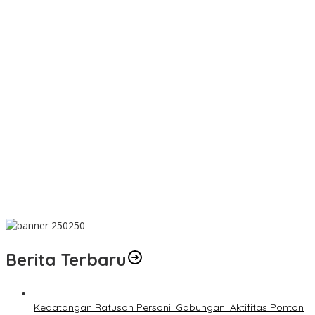
PT SJL Pernah Disanksi, Dugaan Limbah Kembali Mengemuka,
DLH Basel Kini Tak Mau Buru-buru Menyimpulkan Adanya
Pencemaran
Dugaan Transaksi Biji Timah Mencuat, Niat Ingin konfirmasi Kanit
Tipidter Polres Bangka Barat Bungkam
Wujud Kepedulian, PT TIMAH Bantu Tiga Keluarga Miliki Rumah
Layak Huni
Matoridi Pertanyakan Eksistensi Satgas Timah Di Bangka
Belitung
Indikasi Transaksi Timah Tembelok-keranggan Menguat di
Rumah Coku Bangka Barat
Berita Terbaru
Kedatangan Ratusan Personil Gabungan: Aktifitas Ponton