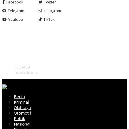
Facebook
Twitter
Telegram
Instagram
Youtube
TikTok
Gashnews.com | 2023
REDAKSI
Indeks Berita
Berita
Kriminal
Olahraga
Otomotif
Politik
Nasional