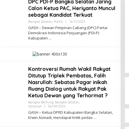
DPC PDI-P Bangka Selatan Jaring
Calon Ketua PAC, Heriyanto Muncul
sebagai Kandidat Terkuat
Oleh
Bangka Selatan
,
Politik
|
16/11/2025
Admin
GASH – Dewan Pimpinan Cabang (DPC) Partai
Demokrasi Indonesia Perjuangan (PDI-P)
Kabupaten
Kontroversi Rumah Wakil Rakyat
Ditutup Triplek Pembatas, Falih
Nasrullah: Sebatas Pagar inikah
Ruang Dialog untuk Rakyat Pak
Ketua Dewan yang Terhormat ?
Bangka Belitung
,
Bangka Selatan
,
Oleh
Nasional
|
06/09/2025
Admin
GASH – Ketua DPRD Kabupaten Bangka Selatan,
Erwin Asmadi, mendapat kritik pedas