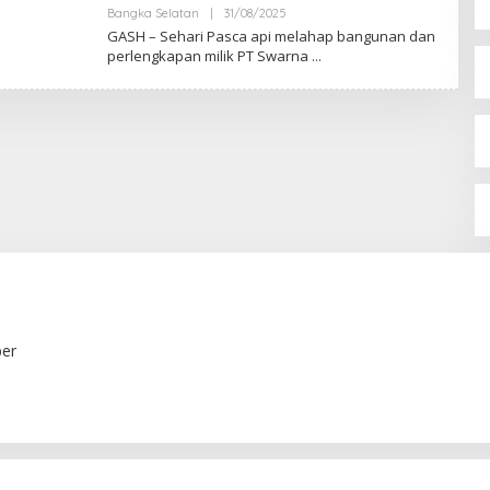
Oleh
Bangka Selatan
|
31/08/2025
Admin
GASH – Sehari Pasca api melahap bangunan dan
perlengkapan milik PT Swarna
er