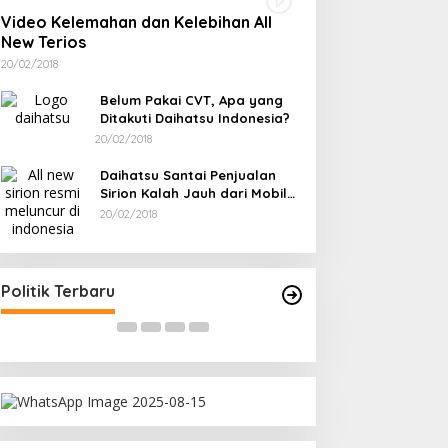
Video Kelemahan dan Kelebihan All
New Terios
20/02/2018
Belum Pakai CVT, Apa yang
Ditakuti Daihatsu Indonesia?
20/02/2018
Daihatsu Santai Penjualan
Sirion Kalah Jauh dari Mobil
LCGC
20/02/2018
Terpilih di Musda VI, Rina Tarol
Ramadan Penuh 
Bawa Misi Besar Bangkitkan
Toboali partai P
Golkar Bangka Selatan
Bagikan Takjil
Di Bangka Selatan, Politik
|
29/03/2026
Di Bangka Selatan, Politi
Politik Terbaru