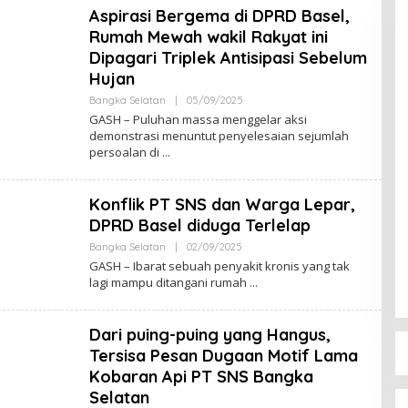
Aspirasi Bergema di DPRD Basel,
Rumah Mewah wakil Rakyat ini
Dipagari Triplek Antisipasi Sebelum
Hujan
Oleh
Bangka Selatan
|
05/09/2025
Admin
GASH – Puluhan massa menggelar aksi
demonstrasi menuntut penyelesaian sejumlah
persoalan di
Konflik PT SNS dan Warga Lepar,
DPRD Basel diduga Terlelap
Oleh
Bangka Selatan
|
02/09/2025
Admin
GASH – Ibarat sebuah penyakit kronis yang tak
lagi mampu ditangani rumah
Dari puing-puing yang Hangus,
Tersisa Pesan Dugaan Motif Lama
Kobaran Api PT SNS Bangka
Selatan