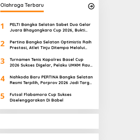
Olahraga Terbaru
1
PELTI Bangka Selatan Sabet Dua Gelar
Juara Bhayangkara Cup 2026, Bukti
Pembinaan Atlet Terus Berbuah Prestasi
2
Pertina Bangka Selatan Optimistis Raih
Prestasi, Atlet Tinju Ditempa Melalui
Latihan Bersama
3
Turnamen Tenis Kapolres Basel Cup
2026 Sukses Digelar, Pelaku UMKM Raup
Omset Meroket
4
Nahkoda Baru PERTINA Bangka Selatan
Resmi Terpilih, Porprov 2026 Jadi Target
Utama
5
Futsal Flabamora Cup Sukses
Diselenggarakan Di Babel