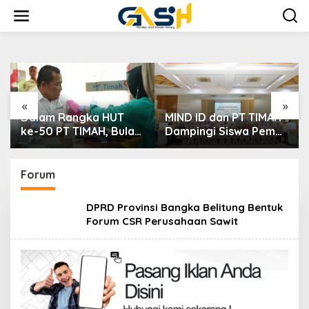
Lewati
ke
konten
«
»
UT
MIND ID dan PT TIMAH
PT TIMAH Berikan
Bulan
Dampingi Siswa Pemali
Bantuan Biaya
Kejar Kampus Impian
Pengobatan Bayi di
n
Pangkalpinang
rah,
Forum
DPRD Provinsi Bangka Belitung Bentuk
Forum CSR Perusahaan Sawit