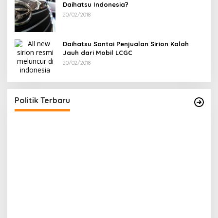
Daihatsu Indonesia?
20/02/2018
Daihatsu Santai Penjualan Sirion Kalah
Jauh dari Mobil LCGC
20/02/2018
Terpilih di Musda VI, Rina Tarol Bawa Misi
R
Besar Bangkitkan Golkar Bangka Selatan
P
Di Bangka Selatan, Politik
|
29/03/2026
Di
Politik Terbaru