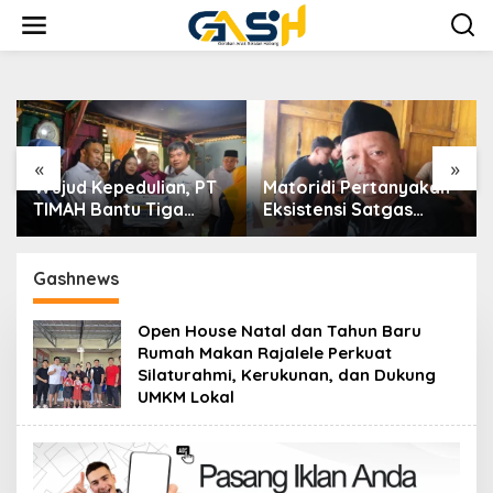
Lewati
ke
konten
«
»
Matoridi Pertanyakan
Indikasi Transaksi
Eksistensi Satgas
Timah Tembelok-
h
Timah Di Bangka
keranggan Menguat di
Belitung
Rumah Coku Bangka
Barat
Gashnews
Open House Natal dan Tahun Baru
Rumah Makan Rajalele Perkuat
Silaturahmi, Kerukunan, dan Dukung
UMKM Lokal