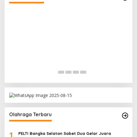
Ramadan Penuh Berkah, PAC Toboali partai
PDI Perjuangan Bagikan Takjil
Di Bangka Selatan, Politik
|
18/03/2026
Olahraga Terbaru
1
PELTI Bangka Selatan Sabet Dua Gelar Juara