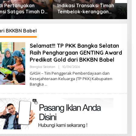
i Transaksi Timah
lok-keranggan
t di Rumah Coku
 Barat
ari BKKBN Babel
Selamat!!! TP PKK Bangka Selatan
Raih Penghargaan GENTING Award
Predikat Gold dari BKKBN Babel
Oleh
Bangka Selatan
|
10/04/2026
Admin
GASH – Tim Penggerak Pemberdayaan dan
Kesejahteraan Keluarga (TP PKK) Kabupaten
Bangka