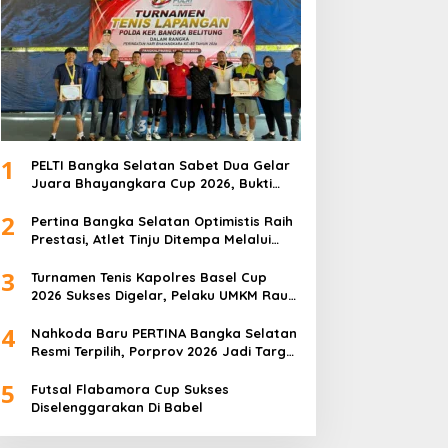
1
PELTI Bangka Selatan Sabet Dua Gelar
Juara Bhayangkara Cup 2026, Bukti
Pembinaan Atlet Terus Berbuah Prestasi
2
Pertina Bangka Selatan Optimistis Raih
Prestasi, Atlet Tinju Ditempa Melalui
Latihan Bersama
3
Turnamen Tenis Kapolres Basel Cup
2026 Sukses Digelar, Pelaku UMKM Raup
Omset Meroket
4
Nahkoda Baru PERTINA Bangka Selatan
Resmi Terpilih, Porprov 2026 Jadi Target
Utama
5
Futsal Flabamora Cup Sukses
Diselenggarakan Di Babel