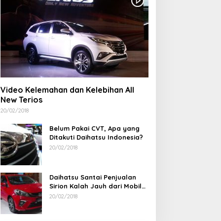
Wujud Kepedulian, PT
TIMAH Bantu Tiga Keluarga
Miliki Rumah Layak Huni
Video Kelemahan dan Kelebihan All
New Terios
20/02/2018
Belum Pakai CVT, Apa yang
Ditakuti Daihatsu Indonesia?
20/02/2018
Daihatsu Santai Penjualan
Sirion Kalah Jauh dari Mobil
LCGC
20/02/2018
Ramadan Penuh Berkah, PAC
Rudianto Tjen D