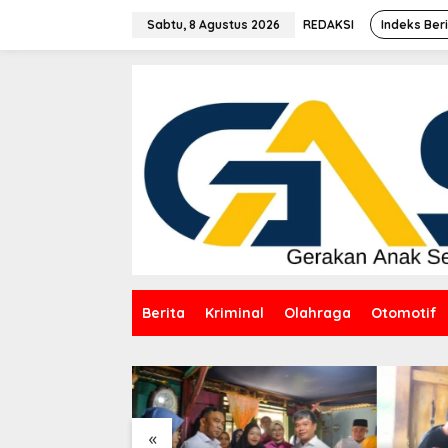
Lewati
ke
Sabtu, 8 Agustus 2026
REDAKSI
Indeks Ber
konten
Berita
Kriminal
Olahraga
Otomotif
«