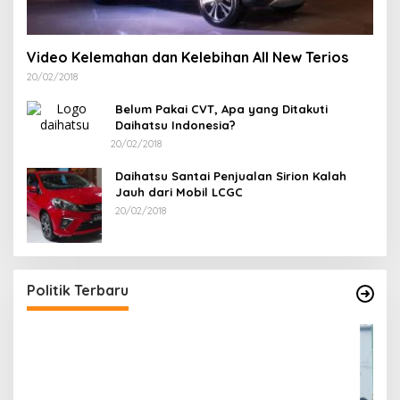
Video Kelemahan dan Kelebihan All New Terios
20/02/2018
Belum Pakai CVT, Apa yang Ditakuti
Daihatsu Indonesia?
20/02/2018
Daihatsu Santai Penjualan Sirion Kalah
Jauh dari Mobil LCGC
20/02/2018
R
A
Di
Politik Terbaru