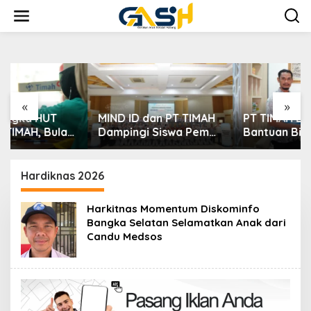
Lewati
ke
konten
«
»
MIND ID dan PT TIMAH
PT TIMAH Berikan
Dampingi Siswa Pemali
Bantuan Biaya
Kejar Kampus Impian
Pengobatan Bayi di
Pangkalpinang
Hardiknas 2026
Harkitnas Momentum Diskominfo
Bangka Selatan Selamatkan Anak dari
Candu Medsos