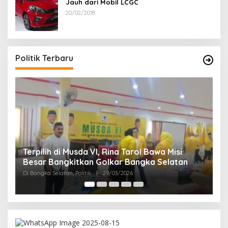
Jauh dari Mobil LCGC
20/02/2018
Politik Terbaru
si
Ramadan Penuh Berkah, PAC Toboali partai
tan
PDI Perjuangan Bagikan Takjil
Di Bangka Selatan, Politik
|
18/03/2026