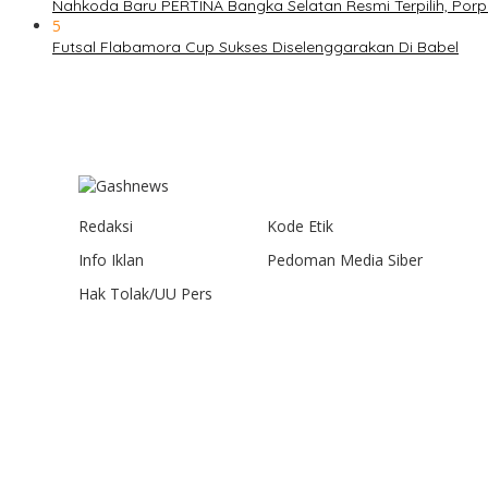
Nahkoda Baru PERTINA Bangka Selatan Resmi Terpilih, Por
5
Futsal Flabamora Cup Sukses Diselenggarakan Di Babel
Redaksi
Kode Etik
Info Iklan
Pedoman Media Siber
Hak Tolak/UU Pers
Gashnews.com | 2023