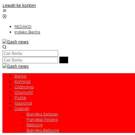
Lewati ke konten
REDAKSI
Indeks Berita
Berita
Kriminal
Olahraga
Otomotif
Politik
Nasional
Daerah
Bangka Selatan
Pangkal Pinang
Belitung
Bangka Belitung