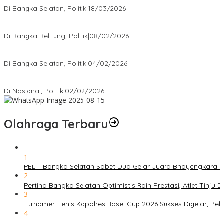
Di Bangka Selatan, Politik
|
18/03/2026
Rudianto Tjen Dorong Seluruh Struktur Partai Aktif Turun ke Rakya
Di Bangka Belitung, Politik
|
08/02/2026
Nursito Tancap Gas Siap Pimpin KNPI Bangka Selatan: Pemuda B
Di Bangka Selatan, Politik
|
04/02/2026
Matoridi Tegaskan Polri Pilar Strategis Bangsa Wacana di Bawah 
Di Nasional, Politik
|
02/02/2026
Olahraga Terbaru
1
PELTI Bangka Selatan Sabet Dua Gelar Juara Bhayangkara C
2
Pertina Bangka Selatan Optimistis Raih Prestasi, Atlet Tinj
3
Turnamen Tenis Kapolres Basel Cup 2026 Sukses Digelar, 
4