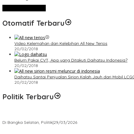
Lihat Selengkapnya
Otomatif Terbaru
Video Kelemahan dan Kelebihan All New Terios
20/02/2018
Belum Pakai CVT, Apa yang Ditakuti Daihatsu Indonesia?
20/02/2018
Daihatsu Santai Penjualan Sirion Kalah Jauh dari Mobil LCG
20/02/2018
Politik Terbaru
Terpilih di Musda VI, Rina Tarol Bawa Misi Besar Bangkitkan Golka
Di Bangka Selatan, Politik
|
29/03/2026
Ramadan Penuh Berkah, PAC Toboali partai PDI Perjuangan Bagik