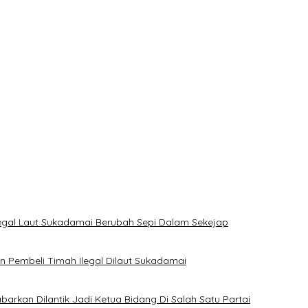
kan Khitanan Massal, Donor Darah, dan Layanan Kesehatan Gratis
ian
ang
 PT TIMAH di Bangka Tengah
jak Masyarakat Manfaatkan Program Pemutihan Pajak Kendaraan 
legal Laut Sukadamai Berubah Sepi Dalam Sekejap
Pembeli Timah Ilegal Dilaut Sukadamai
rkan Dilantik Jadi Ketua Bidang Di Salah Satu Partai