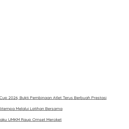
t
ukan Penonton
Kementerian Dinilai Salah Arah
up 2026, Bukti Pembinaan Atlet Terus Berbuah Prestasi
u Ditempa Melalui Latihan Bersama
Pelaku UMKM Raup Omset Meroket