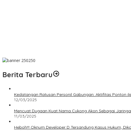
Dalam Rangka HUT ke-50 PT TIMAH, Bulan Bakti di Jakarta Hadir
MIND ID dan PT TIMAH Dampingi Siswa Pemali Kejar Kampus Imp
PT TIMAH Berikan Bantuan Biaya Pengobatan Bayi di Pangkalpin
Bantu Cukupi Darah, Donor Darah Warnai Bulan Bakti HUT ke-50
Dalam Rangka Menyambut HUT RI Ke-81, Bupati Riza Herdavid A
Berita Terbaru
Kedatangan Ratusan Personil Gabungan: Aktifitas Ponton i
12/03/2025
Mencuat Dugaan Kuat Nama Cukong Akon Sebagai Jaringan 
11/03/2025
Heboh!!! Oknum Developer D Tersandung Kasus Hukum, Dikaba