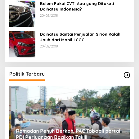
Belum Pakai CVT, Apa yang Ditakuti
Daihatsu Indonesia?
20/02/2018
Daihatsu Santai Penjualan Sirion Kalah
Jauh dari Mobil LCGC
20/02/2018
R
A
Di
Politik Terbaru
Ramadan Penuh Berkah, PAC Toboali partai
PDI Perjuangan Bagikan Takjil