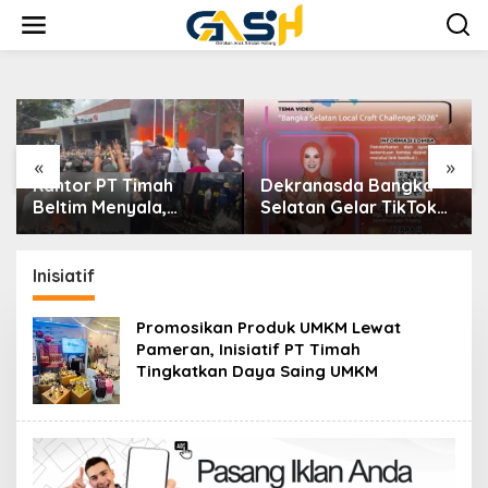
Lewati
ke
konten
«
»
Kantor PT Timah
Dekranasda Bangka
Beltim Menyala,
Selatan Gelar TikTok
Ribuan Penambang
Video Competition
Murka, Pemerintah
2026
Jangan Tutup Mata
Inisiatif
Promosikan Produk UMKM Lewat
Pameran, Inisiatif PT Timah
Tingkatkan Daya Saing UMKM